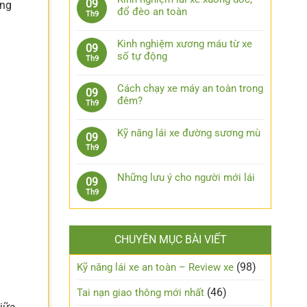
09
lái
ơng
bình
bước
đổ đèo an toàn
Th9
xe
luận
xử
Không
ô
ở
lý
có
tô
7
Kinh nghiệm xương máu từ xe
09
khi
bình
khi
phụ
số tự động
Th9
bị
luận
trời
kiện
Không
kẹt
ở
mưa
công
có
chân
Kinh
Cách chạy xe máy an toàn trong
09
nghệ
bình
côn
nghiệm
đêm?
Th9
cần
luận
lái
Không
trang
ở
xe
có
bị
Kinh
Kỹ năng lái xe đường sương mù
09
xuống
bình
cho
nghiệm
Không
Th9
dốc,
luận
xe
xương
có
đổ
ở
ô
máu
bình
đèo
Cách
Những lưu ý cho người mới lái
tô
09
từ
luận
an
chạy
Không
Th9
xe
ở
toàn
xe
có
số
Kỹ
máy
bình
tự
năng
an
luận
động
lái
CHUYÊN MỤC BÀI VIẾT
toàn
ở
xe
trong
Những
đường
đêm?
lưu
(98)
Kỹ năng lái xe an toàn – Review xe
sương
ý
mù
cho
(46)
Tai nạn giao thông mới nhất
người