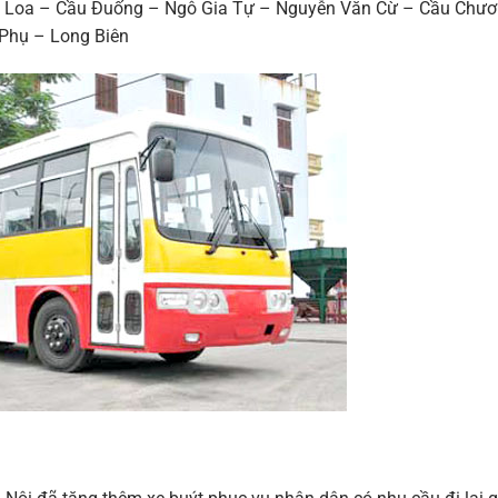
ổ Loa – Cầu Đuống – Ngô Gia Tự – Nguyễn Văn Cừ – Cầu Chư
Phụ – Long Biên