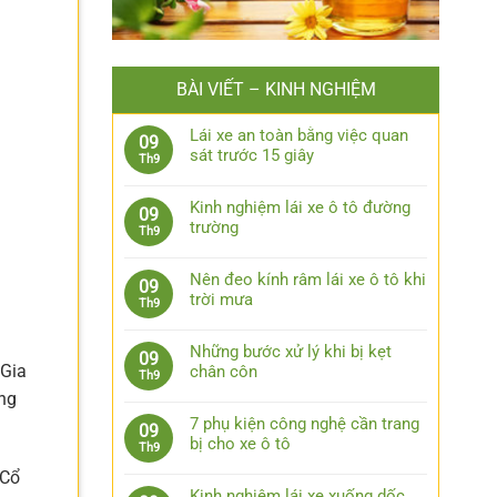
BÀI VIẾT – KINH NGHIỆM
Lái xe an toàn bằng việc quan
09
sát trước 15 giây
Th9
Không
có
Kinh nghiệm lái xe ô tô đường
09
bình
trường
Th9
luận
Không
ở
có
Lái
Nên đeo kính râm lái xe ô tô khi
09
bình
xe
trời mưa
Th9
luận
an
Không
ở
toàn
có
Kinh
Những bước xử lý khi bị kẹt
09
bằng
bình
 Gia
nghiệm
chân côn
Th9
việc
luận
lái
Không
ng
quan
ở
xe
có
sát
Nên
7 phụ kiện công nghệ cần trang
09
ô
bình
trước
đeo
bị cho xe ô tô
Th9
tô
luận
15
kính
Không
đường
ở
 Cổ
giây
râm
có
trường
Những
Kinh nghiệm lái xe xuống dốc,