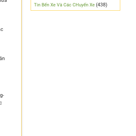
giữa
mới
(438)
Tin Bến Xe Và Các CHuyến Xe
lái
ạc
Văn
1
g-
c