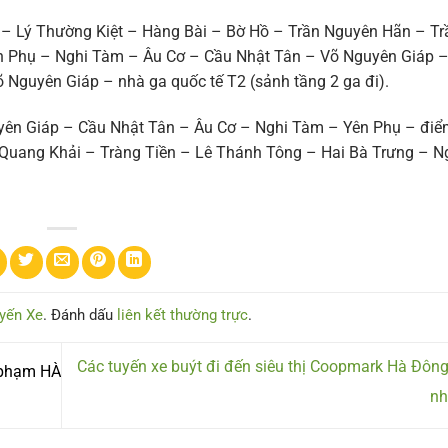
 – Lý Thường Kiệt – Hàng Bài – Bờ Hồ – Trần Nguyên Hãn – Tr
n Phụ – Nghi Tàm – Âu Cơ – Cầu Nhật Tân – Võ Nguyên Giáp 
õ Nguyên Giáp – nhà ga quốc tế T2 (sảnh tầng 2 ga đi).
uyên Giáp – Cầu Nhật Tân – Âu Cơ – Nghi Tàm – Yên Phụ – đi
 Quang Khải – Tràng Tiền – Lê Thánh Tông – Hai Bà Trưng – N
yến Xe
. Đánh dấu
liên kết thường trực
.
Các tuyến xe buýt đi đến siêu thị Coopmark Hà Đôn
 phạm HÀ
nh