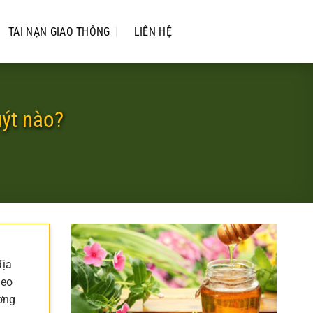
TAI NẠN GIAO THÔNG
LIÊN HỆ
uýt nào?
địa
heo
ờng