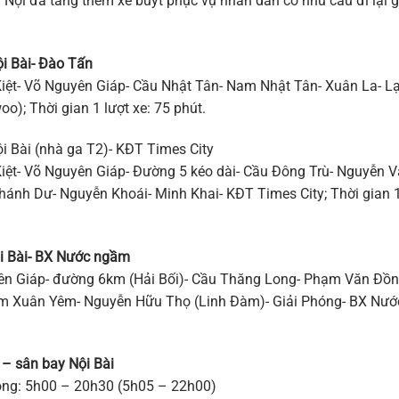
 Nội đã tăng thêm xe buýt phục vụ nhân dân có nhu cầu đi lại 
ội Bài- Đào Tấn
 Kiệt- Võ Nguyên Giáp- Cầu Nhật Tân- Nam Nhật Tân- Xuân La- L
); Thời gian 1 lượt xe: 75 phút.
ội Bài (nhà ga T2)- KĐT Times City
 Kiệt- Võ Nguyên Giáp- Đường 5 kéo dài- Cầu Đông Trù- Nguyễn 
ánh Dư- Nguyễn Khoái- Minh Khai- KĐT Times City; Thời gian 
ội Bài- BX Nước ngầm
uyên Giáp- đường 6km (Hải Bối)- Cầu Thăng Long- Phạm Văn Đồn
êm Xuân Yêm- Nguyễn Hữu Thọ (Linh Đàm)- Giải Phóng- BX Nướ
 – sân bay Nội Bài
động: 5h00 – 20h30 (5h05 – 22h00)