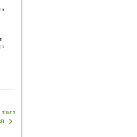
ần
–
ểm
gô
g nhanh
ất