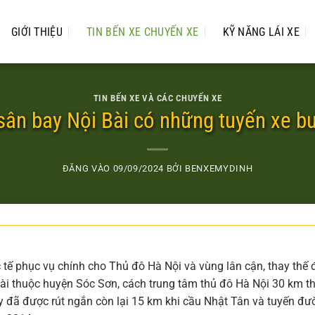
GIỚI THIỆU
TIN BẾN XE CHUYẾN XE
KỸ NĂNG LÁI XE
TIN BẾN XE VÀ CÁC CHUYẾN XE
sân bay Nội Bài có những tuyến xe b
ĐĂNG VÀO
09/09/2024
BỞI
BENXEMYDINH
tế phục vụ chính cho Thủ đô Hà Nội và vùng lân cận, thay thế 
Bài thuộc huyện Sóc Sơn, cách trung tâm thủ đô Hà Nội 30 km t
 đã được rút ngắn còn lại 15 km khi cầu Nhật Tân và tuyến đư