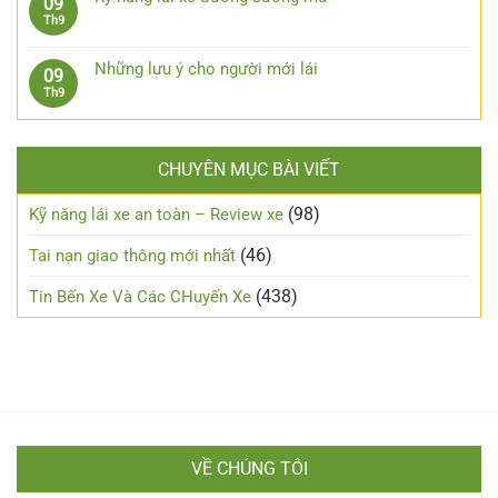
09
dốc,
luận
xe
xương
Không
Th9
đổ
ở
ô
máu
có
đèo
Cách
tô
từ
bình
an
chạy
Những lưu ý cho người mới lái
09
xe
luận
toàn
xe
Không
Th9
số
ở
máy
có
tự
Kỹ
an
bình
động
năng
toàn
luận
lái
trong
CHUYÊN MỤC BÀI VIẾT
ở
xe
đêm?
Những
đường
lưu
(98)
Kỹ năng lái xe an toàn – Review xe
sương
ý
mù
cho
(46)
Tai nạn giao thông mới nhất
người
mới
(438)
Tin Bến Xe Và Các CHuyến Xe
lái
VỀ CHÚNG TÔI