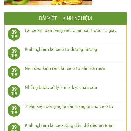
BÀI VIẾT – KINH NGHIỆM
Lái xe an toàn bằng việc quan sát trước 15 giây
09
Không
Th9
có
bình
Kinh nghiệm lái xe ô tô đường trường
09
luận
Không
Th9
ở
có
Lái
bình
xe
Nên đeo kính râm lái xe ô tô khi trời mưa
09
luận
an
Không
Th9
ở
toàn
có
Kinh
bằng
bình
nghiệm
Những bước xử lý khi bị kẹt chân côn
09
việc
luận
lái
Không
Th9
quan
ở
xe
có
sát
Nên
ô
bình
trước
đeo
7 phụ kiện công nghệ cần trang bị cho xe ô tô
09
tô
luận
15
kính
Không
Th9
đường
ở
giây
râm
có
trường
Những
lái
bình
bước
Kinh nghiệm lái xe xuống dốc, đổ đèo an toàn
09
xe
luận
xử