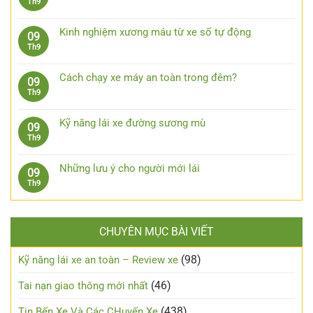
Không
Th9
ô
ở
lý
có
tô
7
khi
bình
khi
phụ
Kinh nghiệm xương máu từ xe số tự động
09
bị
luận
trời
kiện
Không
Th9
kẹt
ở
mưa
công
có
chân
Kinh
nghệ
bình
côn
nghiệm
Cách chạy xe máy an toàn trong đêm?
09
cần
luận
lái
Không
Th9
trang
ở
xe
có
bị
Kinh
xuống
bình
cho
nghiệm
Kỹ năng lái xe đường sương mù
09
dốc,
luận
xe
xương
Không
Th9
đổ
ở
ô
máu
có
đèo
Cách
tô
từ
bình
an
chạy
Những lưu ý cho người mới lái
09
xe
luận
toàn
xe
Không
Th9
số
ở
máy
có
tự
Kỹ
an
bình
động
năng
toàn
luận
lái
trong
CHUYÊN MỤC BÀI VIẾT
ở
xe
đêm?
Những
đường
lưu
(98)
Kỹ năng lái xe an toàn – Review xe
sương
ý
mù
cho
(46)
Tai nạn giao thông mới nhất
người
mới
(438)
Tin Bến Xe Và Các CHuyến Xe