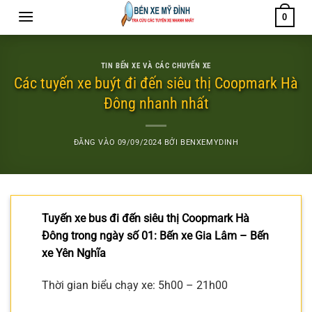
Bỏ
0
qua
nội
dung
TIN BẾN XE VÀ CÁC CHUYẾN XE
Các tuyến xe buýt đi đến siêu thị Coopmark Hà
Đông nhanh nhất
ĐĂNG VÀO
09/09/2024
BỞI
BENXEMYDINH
Tuyến xe bus đi đến siêu thị Coopmark Hà
Đông trong ngày số 01: Bến xe Gia Lâm – Bến
xe Yên Nghĩa
Thời gian biểu chạy xe: 5h00 – 21h00