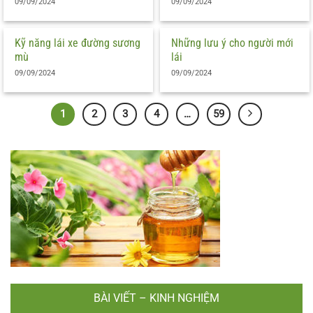
09/09/2024
09/09/2024
Kỹ năng lái xe đường sương
Những lưu ý cho người mới
mù
lái
09/09/2024
09/09/2024
1
2
3
4
…
59
BÀI VIẾT – KINH NGHIỆM