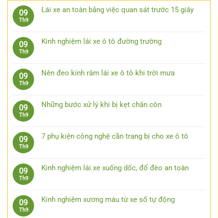
Lái xe an toàn bằng việc quan sát trước 15 giây
09
Không
Th9
có
bình
Kinh nghiệm lái xe ô tô đường trường
09
luận
Không
Th9
ở
có
Lái
bình
xe
Nên đeo kính râm lái xe ô tô khi trời mưa
09
luận
an
Không
Th9
ở
toàn
có
Kinh
bằng
bình
nghiệm
Những bước xử lý khi bị kẹt chân côn
09
việc
luận
lái
Không
Th9
quan
ở
xe
có
sát
Nên
ô
bình
trước
đeo
7 phụ kiện công nghệ cần trang bị cho xe ô tô
09
tô
luận
15
kính
Không
Th9
đường
ở
giây
râm
có
trường
Những
lái
bình
bước
Kinh nghiệm lái xe xuống dốc, đổ đèo an toàn
09
xe
luận
xử
Không
Th9
ô
ở
lý
có
tô
7
khi
bình
khi
phụ
Kinh nghiệm xương máu từ xe số tự động
09
bị
luận
trời
kiện
Không
Th9
kẹt
ở
mưa
công