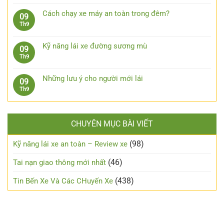
có
chân
Kinh
nghệ
bình
côn
nghiệm
Cách chạy xe máy an toàn trong đêm?
09
cần
luận
lái
Không
Th9
trang
ở
xe
có
bị
Kinh
xuống
bình
cho
nghiệm
Kỹ năng lái xe đường sương mù
09
dốc,
luận
xe
xương
Không
Th9
đổ
ở
ô
máu
có
đèo
Cách
tô
từ
bình
an
chạy
Những lưu ý cho người mới lái
09
xe
luận
toàn
xe
Không
Th9
số
ở
máy
có
tự
Kỹ
an
bình
động
năng
toàn
luận
lái
trong
CHUYÊN MỤC BÀI VIẾT
ở
xe
đêm?
Những
đường
lưu
(98)
Kỹ năng lái xe an toàn – Review xe
sương
ý
mù
cho
(46)
Tai nạn giao thông mới nhất
người
mới
(438)
Tin Bến Xe Và Các CHuyến Xe
lái