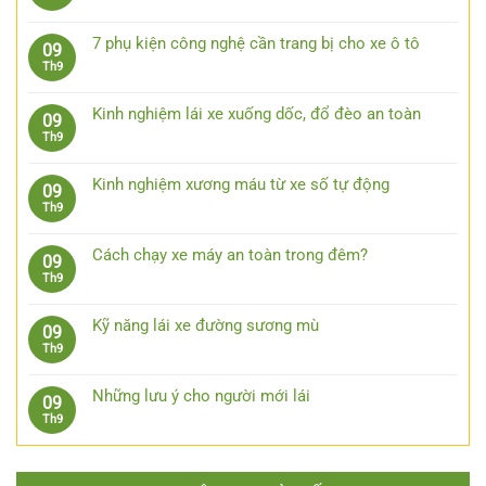
ở
xe
có
sát
Nên
ô
bình
trước
đeo
7 phụ kiện công nghệ cần trang bị cho xe ô tô
09
tô
luận
15
kính
Không
Th9
đường
ở
giây
râm
có
trường
Những
lái
bình
bước
Kinh nghiệm lái xe xuống dốc, đổ đèo an toàn
09
xe
luận
xử
Không
Th9
ô
ở
lý
có
tô
7
khi
bình
khi
phụ
Kinh nghiệm xương máu từ xe số tự động
09
bị
luận
trời
kiện
Không
Th9
kẹt
ở
mưa
công
có
chân
Kinh
nghệ
bình
côn
nghiệm
Cách chạy xe máy an toàn trong đêm?
09
cần
luận
lái
Không
Th9
trang
ở
xe
có
bị
Kinh
xuống
bình
cho
nghiệm
Kỹ năng lái xe đường sương mù
09
dốc,
luận
xe
xương
Không
Th9
đổ
ở
ô
máu
có
đèo
Cách
tô
từ
bình
an
chạy
Những lưu ý cho người mới lái
09
xe
luận
toàn
xe
Không
Th9
số
ở
máy
có
tự
Kỹ
an
bình
động
năng
toàn
luận
lái