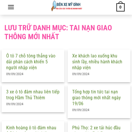
Bỏ
0
qua
nội
dung
LƯU TRỮ DANH MỤC:
TAI NẠN GIAO
THÔNG MỚI NHẤT
Ô tô 7 chỗ tông thẳng vào
Xe khách lao xuống khu
dải phân cách khiến 5
sình lầy, nhiều hành khách
người nhập viện
nhập viện
09/09/2024
09/09/2024
3 xe ô tô đâm nhau liên tiếp
Tổng hợp tin tức tai nạn
trog Hầm Thủ Thiêm
giao thông mới nhất ngày
19/06
09/09/2024
09/09/2024
Kinh hoàng ô tô đâm nhau
Phú Thọ: 2 xe tải húc đầu