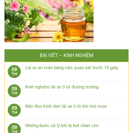
BÀI VIẾT – KINH NGHIỆM
Lái xe an toàn bằng việc quan sát trước 15 giây
09
Không
Th9
có
bình
Kinh nghiệm lái xe ô tô đường trường
09
luận
Không
Th9
ở
có
Lái
bình
xe
Nên đeo kính râm lái xe ô tô khi trời mưa
09
luận
an
Không
Th9
ở
toàn
có
Kinh
bằng
bình
nghiệm
Những bước xử lý khi bị kẹt chân côn
09
việc
luận
lái
Không
Th9
quan