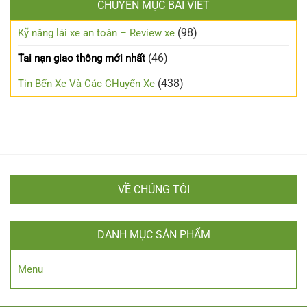
trong
CHUYÊN MỤC BÀI VIẾT
ở
xe
đêm?
Những
đường
lưu
(98)
Kỹ năng lái xe an toàn – Review xe
sương
ý
mù
cho
(46)
Tai nạn giao thông mới nhất
người
mới
(438)
Tin Bến Xe Và Các CHuyến Xe
lái
VỀ CHÚNG TÔI
DANH MỤC SẢN PHẨM
Menu