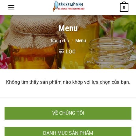
Bỏ
0
qua
nội
Menu
dung
Trang chủ
/
Menu
LỌC
Không tìm thấy sản phẩm nào khớp với lựa chọn của bạn.
VỀ CHÚNG TÔI
DANH MỤC SẢN PHẨM