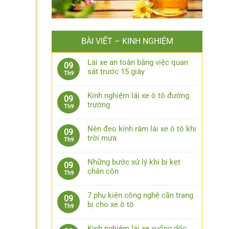
BÀI VIẾT – KINH NGHIỆM
Lái xe an toàn bằng việc quan
09
sát trước 15 giây
Th9
Không
có
Kinh nghiệm lái xe ô tô đường
09
bình
trường
Th9
luận
Không
ở
có
Lái
Nên đeo kính râm lái xe ô tô khi
09
bình
xe
trời mưa
Th9
luận
an
Không
ở
toàn
có
Kinh
Những bước xử lý khi bị kẹt
09
bằng
bình
nghiệm
chân côn
Th9
việc
luận
lái
Không
quan
ở
xe
có
sát
Nên
7 phụ kiện công nghệ cần trang
09
ô
bình
trước
đeo
bị cho xe ô tô
Th9
tô
luận
15
kính
Không
đường
ở
giây
râm
có
trường
Những
Kinh nghiệm lái xe xuống dốc,