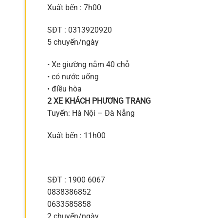
Xuất bến : 7h00
SĐT : 0313920920
5 chuyến/ngày
• Xe giường nằm 40 chỗ
• có nước uống
• điều hòa
2 XE KHÁCH PHƯƠNG TRANG
Tuyến: Hà Nội – Đà Nẵng
Xuất bến : 11h00
SĐT : 1900 6067
0838386852
0633585858
2 chuyến/ngày