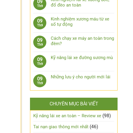
09
lái
bình
bước
đổ đèo an toàn
Th9
xe
luận
xử
Không
ô
ở
lý
có
tô
7
Kinh nghiệm xương máu từ xe
09
khi
bình
khi
phụ
số tự động
Th9
bị
luận
trời
kiện
Không
kẹt
ở
mưa
công
có
chân
Kinh
Cách chạy xe máy an toàn trong
09
nghệ
bình
côn
nghiệm
đêm?
Th9
cần
luận
lái
Không
trang
ở
xe
có
bị
Kinh
Kỹ năng lái xe đường sương mù
09
xuống
bình
cho
nghiệm
Không
Th9
dốc,
luận
xe
xương
có
đổ
ở
ô
máu
bình
đèo
Cách
Những lưu ý cho người mới lái
tô
09
từ
luận
an
chạy
Không
Th9
xe
ở
toàn
xe
có
số
Kỹ
máy
bình
tự
năng
an
luận
động
lái
CHUYÊN MỤC BÀI VIẾT
toàn
ở
xe
trong
Những
đường
đêm?
lưu
(98)
Kỹ năng lái xe an toàn – Review xe
sương
ý
mù
cho
(46)
Tai nạn giao thông mới nhất
người