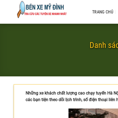
Bỏ
qua
TRANG CHỦ
nội
dung
Danh sác
Những xe khách chất lượng cao chạy tuyến Hà Nộ
các bạn tiện theo dõi lịch trình, số điện thoại liê