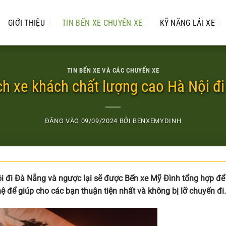
GIỚI THIỆU
TIN BẾN XE CHUYẾN XE
KỸ NĂNG LÁI XE
TIN BẾN XE VÀ CÁC CHUYẾN XE
h xe khách chất lượng cao Hà Nội đ
ĐĂNG VÀO
09/09/2024
BỞI
BENXEMYDINH
i đi Đà Nẵng và ngược lại sẽ được Bến xe Mỹ Đình tổng hợp để
n hệ để giúp cho các bạn thuận tiện nhất và không bị lỡ chuyến đi.