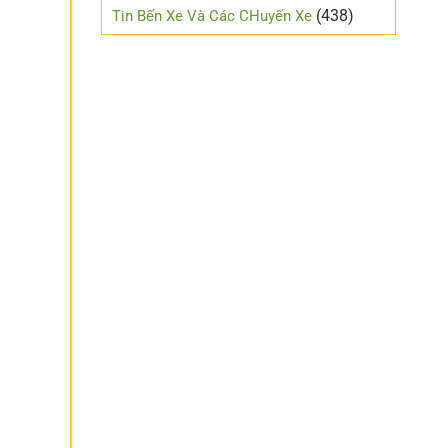
mới
(438)
Tin Bến Xe Và Các CHuyến Xe
lái