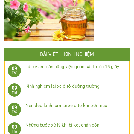
BÀI VIẾT – KINH NGHIỆM
Lái xe an toàn bằng việc quan sát trước 15 giây
09
Không
Th9
có
bình
Kinh nghiệm lái xe ô tô đường trường
09
luận
Không
Th9
ở
có
Lái
bình
xe
Nên đeo kính râm lái xe ô tô khi trời mưa
09
luận
an
Không
Th9
ở
toàn
có
Kinh
bằng
bình
nghiệm
Những bước xử lý khi bị kẹt chân côn
09
việc
luận
lái
Không
Th9
quan
ở