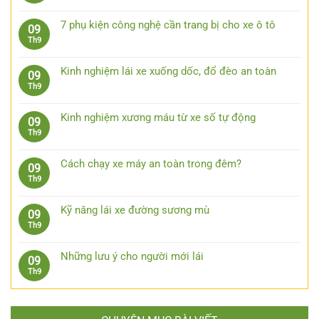
xe
có
sát
Nên
ô
bình
trước
đeo
7 phụ kiện công nghệ cần trang bị cho xe ô tô
09
tô
luận
15
kính
Không
Th9
đường
ở
giây
râm
có
trường
Những
lái
bình
bước
Kinh nghiệm lái xe xuống dốc, đổ đèo an toàn
09
xe
luận
xử
Không
Th9
ô
ở
lý
có
tô
7
khi
bình
khi
phụ
Kinh nghiệm xương máu từ xe số tự động
09
bị
luận
trời
kiện
Không
Th9
kẹt
ở
mưa
công
có
chân
Kinh
nghệ
bình
côn
nghiệm
Cách chạy xe máy an toàn trong đêm?
09
cần
luận
lái
Không
Th9
trang
ở
xe
có
bị
Kinh
xuống
bình
cho
nghiệm
Kỹ năng lái xe đường sương mù
09
dốc,
luận
xe
xương
Không
Th9
đổ
ở
ô
máu
có
đèo
Cách
tô
từ
bình
an
chạy
Những lưu ý cho người mới lái
09
xe
luận
toàn
xe
Không
Th9
số
ở
máy
có
tự
Kỹ
an
bình
động
năng
toàn
luận
lái