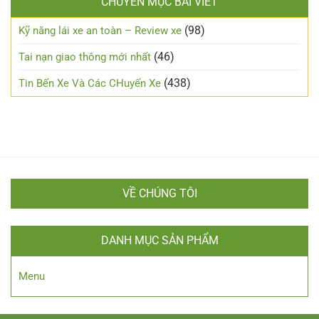
trong
CHUYÊN MỤC BÀI VIẾT
ở
xe
đêm?
Những
đường
lưu
(98)
Kỹ năng lái xe an toàn – Review xe
sương
ý
mù
cho
(46)
Tai nạn giao thông mới nhất
người
mới
(438)
Tin Bến Xe Và Các CHuyến Xe
lái
VỀ CHÚNG TÔI
DANH MỤC SẢN PHẨM
Menu