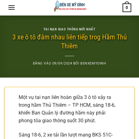
Bỏ
0
qua
nội
dung
TAI NẠN GIAO THÔNG MỚI NHẤT
3 xe ô tô đâm nhau liên tiếp trog Hầm Thủ
Thiêm
ĐĂNG VÀO
09/09/2024
BỞI
BENXEMYDINH
Một vụ tai nạn liên hoàn giữa 3 ô tô xảy ra
trong hầm Thủ Thiêm – TP HCM, sáng 18-6,
khiến Ban Quản lý đường hầm này phải
phong tỏa giao thông suốt 30 phút.
Sáng 18-6, 2 xe tải lần lượt mang BKS 51C-