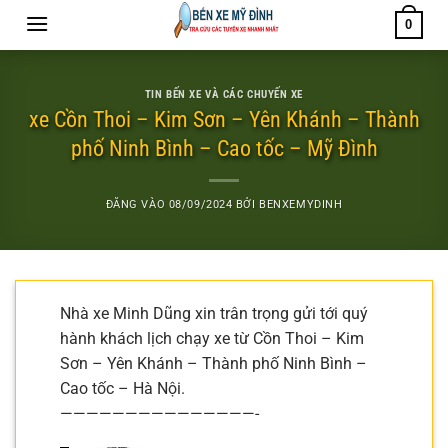
Bỏ
0
qua
nội
dung
TIN BẾN XE VÀ CÁC CHUYẾN XE
xe Cồn Thoi – Kim Sơn – Yên Khánh – Thành
phố Ninh Bình – Cao tốc – Mỹ Đình
ĐĂNG VÀO
08/09/2024
BỞI
BENXEMYDINH
Nhà xe Minh Dũng xin trân trọng gửi tới quý
hành khách lịch chạy xe từ Cồn Thoi – Kim
Sơn – Yên Khánh – Thành phố Ninh Bình –
Cao tốc – Hà Nội.
———————————————-