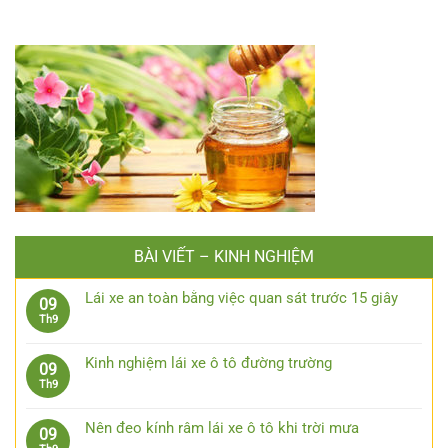
BÀI VIẾT – KINH NGHIỆM
Lái xe an toàn bằng việc quan sát trước 15 giây
09
Không
Th9
có
bình
Kinh nghiệm lái xe ô tô đường trường
09
luận
Không
Th9
ở
có
Lái
bình
xe
Nên đeo kính râm lái xe ô tô khi trời mưa
09
luận
an