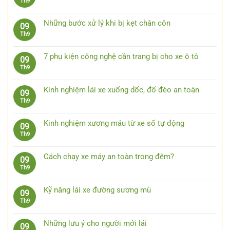
Không
Th9
ở
toàn
có
Kinh
bằng
bình
nghiệm
Những bước xử lý khi bị kẹt chân côn
09
việc
luận
lái
Không
Th9
quan
ở
xe
có
sát
Nên
ô
bình
trước
đeo
7 phụ kiện công nghệ cần trang bị cho xe ô tô
09
tô
luận
15
kính
Không
Th9
đường
ở
giây
râm
có
trường
Những
lái
bình
bước
Kinh nghiệm lái xe xuống dốc, đổ đèo an toàn
09
xe
luận
xử
Không
Th9
ô
ở
lý
có
tô
7
khi
bình
khi
phụ
Kinh nghiệm xương máu từ xe số tự động
09
bị
luận
trời
kiện
Không
Th9
kẹt
ở
mưa
công
có
chân
Kinh
nghệ
bình
côn
nghiệm
Cách chạy xe máy an toàn trong đêm?
09
cần
luận
lái
Không
Th9
trang
ở
xe
có
bị
Kinh
xuống
bình
cho
nghiệm
Kỹ năng lái xe đường sương mù
09
dốc,
luận
xe
xương
Không
Th9
đổ
ở
ô
máu
có
đèo
Cách
tô
từ
bình
an
chạy
Những lưu ý cho người mới lái
09
xe
luận