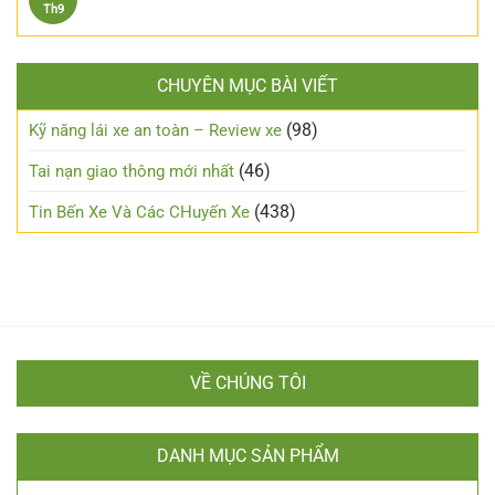
toàn
xe
Không
Th9
số
ở
máy
có
tự
Kỹ
an
bình
động
năng
toàn
luận
lái
trong
CHUYÊN MỤC BÀI VIẾT
ở
xe
đêm?
Những
đường
lưu
(98)
Kỹ năng lái xe an toàn – Review xe
sương
ý
mù
cho
(46)
Tai nạn giao thông mới nhất
người
mới
(438)
Tin Bến Xe Và Các CHuyến Xe
lái
VỀ CHÚNG TÔI
DANH MỤC SẢN PHẨM