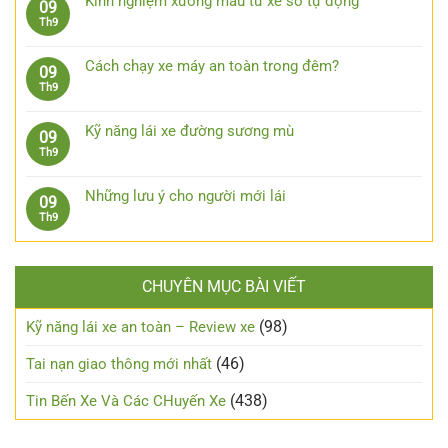
phụ
Kinh nghiệm xương máu từ xe số tự động
09
bị
luận
trời
kiện
Không
Th9
kẹt
ở
mưa
công
có
chân
Kinh
nghệ
bình
côn
nghiệm
Cách chạy xe máy an toàn trong đêm?
09
cần
luận
lái
Không
Th9
trang
ở
xe
có
bị
Kinh
xuống
bình
cho
nghiệm
Kỹ năng lái xe đường sương mù
09
dốc,
luận
xe
xương
Không
Th9
đổ
ở
ô
máu
có
đèo
Cách
tô
từ
bình
an
chạy
Những lưu ý cho người mới lái
09
xe
luận
toàn
xe
Không
Th9
số
ở
máy
có
tự
Kỹ
an
bình
động
năng
toàn
luận
lái
trong
CHUYÊN MỤC BÀI VIẾT
ở
xe
đêm?
Những
đường
lưu
(98)
Kỹ năng lái xe an toàn – Review xe
sương
ý
mù
cho
(46)
Tai nạn giao thông mới nhất
người
mới
(438)
Tin Bến Xe Và Các CHuyến Xe
lái