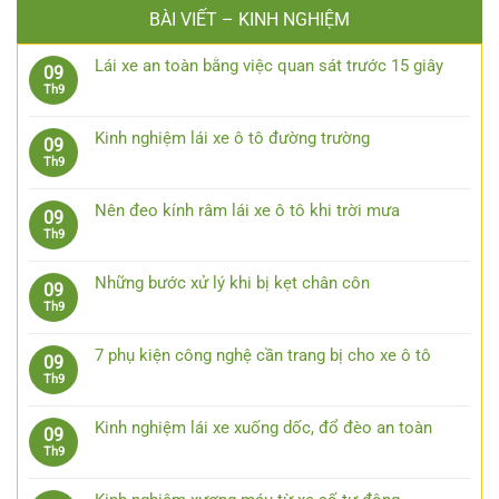
BÀI VIẾT – KINH NGHIỆM
Lái xe an toàn bằng việc quan sát trước 15 giây
09
Không
Th9
có
bình
Kinh nghiệm lái xe ô tô đường trường
09
luận
Không
Th9
ở
có
Lái
bình
xe
Nên đeo kính râm lái xe ô tô khi trời mưa
09
luận
an
Không
Th9
ở
toàn
có
Kinh
bằng
bình
nghiệm
Những bước xử lý khi bị kẹt chân côn
09
việc
luận
lái
Không
Th9
quan
ở
xe
có
sát
Nên
ô
bình
trước
đeo
7 phụ kiện công nghệ cần trang bị cho xe ô tô
09
tô
luận
15
kính
Không
Th9
đường
ở
giây
râm
có
trường
Những
lái
bình
bước
Kinh nghiệm lái xe xuống dốc, đổ đèo an toàn
09
xe
luận
xử
Không
Th9
ô
ở
lý
có
tô
7
khi
bình
khi