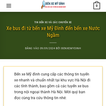
Bỏ
0
qua
nội
dung
TIN BẾN XE VÀ CÁC CHUYẾN XE
Xe bus đi từ bến xe Mỹ Đình đến bến xe Nước
Ngầm
ĐĂNG VÀO
09/09/2024
BỞI
BENXEMYDINH
Bến xe Mỹ đình cung cấp các thông tin tuyến
xe nhanh và chuẩn nhất tại khu vực Hà Nội đi
các tỉnh thành, bao gồm cả các tuyến xe bus
trong nội ngoại thành Hà Nội. Mời quý bạn
đọc cùng tra cứu thông tin nhé: