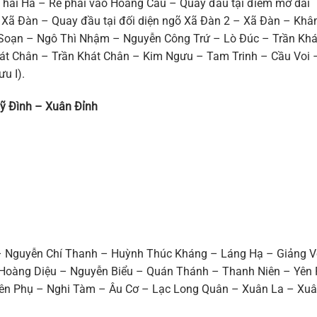
hái Hà – Rẽ phải vào Hoàng Cầu – Quay đầu tại điểm mở dải
Xã Đàn – Quay đầu tại đối diện ngõ Xã Đàn 2 – Xã Đàn – Kh
 Soạn – Ngô Thì Nhậm – Nguyễn Công Trứ – Lò Đúc – Trần Khá
hát Chân – Trần Khát Chân – Kim Ngưu – Tam Trinh – Cầu Voi 
u I).
Mỹ Đình – Xuân Đỉnh
– Nguyễn Chí Thanh – Huỳnh Thúc Kháng – Láng Hạ – Giảng V
Hoàng Diệu – Nguyễn Biểu – Quán Thánh – Thanh Niên – Yên
 Yên Phụ – Nghi Tàm – Âu Cơ – Lạc Long Quân – Xuân La – Xu