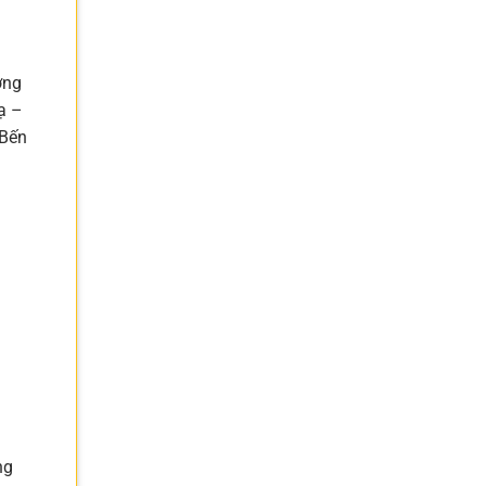
ơng
ạ –
 Bến
ng