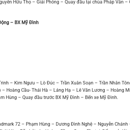
uyễn Hữu Thọ – Giải Phóng – Quay đầu tại chùa Pháp Vân – 
 Động – BX Mỹ Đình
Trinh – Kim Ngưu – Lò Đúc – Trần Xuân Soạn – Trần Nhân Tôn
) – Hoàng Cầu- Thái Hà – Láng Hạ – Lê Văn Lương – Hoàng M
m Hùng – Quay đầu trước BX Mỹ Đình – Bến xe Mỹ Đình.
andmark 72 – Phạm Hùng – Dương Đình Nghệ – Nguyễn Chánh 