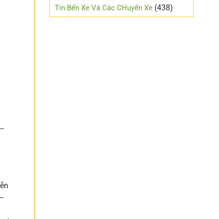
mới
(438)
Tin Bến Xe Và Các CHuyến Xe
lái
 –
iễn
 –
–