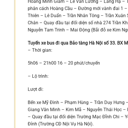
Hoàng Minh Giám – Lê Văn Lương – Láng Hạ – T
phân cách Hoàng Cầu – Đường mới vành đai 1 – 
Thiên – Lê Duẩn – Trần Nhân Tông – Trần Xuân
Chân – Quay đầu tại đối diện số nhà 274 Trần K
Nguyễn Tam Trinh – Mai Động (Bãi đỗ xe Kim Ngư
Tuyến xe bus đi qua Bảo tàng Hà Nội số 33. BX 
– Thời gian:
5h06 – 21h00 16 – 20 phút/chuyến
– Lộ trình:
Lượt đi:
Bến xe Mỹ Đình – Phạm Hùng – Trần Duy Hưng 
Giang Văn Minh – Kim Mã – Nguyễn Thái Học – 
– Quay đầu tại đối diện Trường Mạc Đĩnh Chi –
Đỉnh (Trường CĐ Nội Vụ Hà Nội).