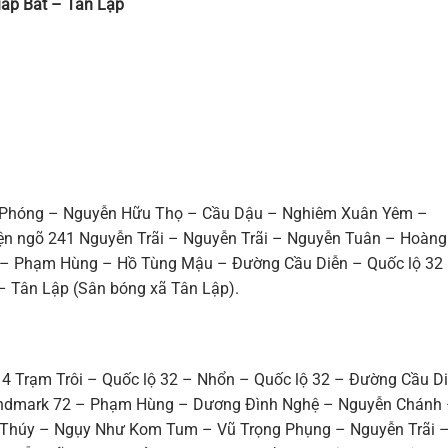
iáp Bát – Tân Lập
ải Phóng – Nguyễn Hữu Thọ – Cầu Dậu – Nghiêm Xuân Yêm –
iện ngõ 241 Nguyễn Trãi – Nguyễn Trãi – Nguyễn Tuân – Hoàng
– Phạm Hùng – Hồ Tùng Mậu – Đường Cầu Diễn – Quốc lộ 32
– Tân Lập (Sân bóng xã Tân Lập).
4 Trạm Trôi – Quốc lộ 32 – Nhổn – Quốc lộ 32 – Đường Cầu D
ndmark 72 – Phạm Hùng – Dương Đình Nghệ – Nguyễn Chánh
Thúy – Ngụy Như Kom Tum – Vũ Trọng Phụng – Nguyễn Trãi 