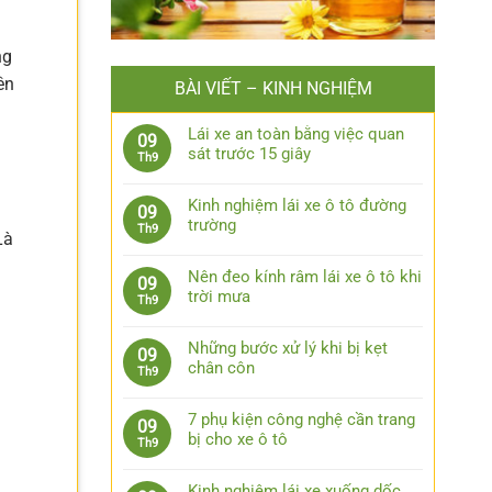
ng
ên
BÀI VIẾT – KINH NGHIỆM
Lái xe an toàn bằng việc quan
09
sát trước 15 giây
Th9
Không
có
Kinh nghiệm lái xe ô tô đường
09
bình
trường
Th9
luận
Là
Không
ở
có
Lái
Nên đeo kính râm lái xe ô tô khi
09
bình
xe
trời mưa
Th9
luận
an
Không
ở
toàn
có
Kinh
Những bước xử lý khi bị kẹt
09
bằng
bình
nghiệm
chân côn
Th9
việc
luận
lái
Không
quan
ở
xe
có
sát
Nên
7 phụ kiện công nghệ cần trang
09
ô
bình
trước
đeo
bị cho xe ô tô
Th9
tô
luận
15
kính
Không
đường
ở
giây
râm
có
trường
Những
Kinh nghiệm lái xe xuống dốc,