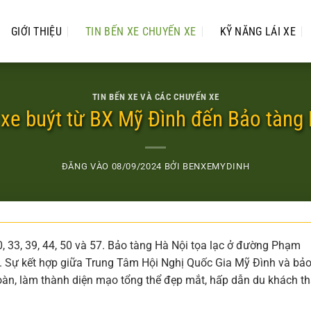
GIỚI THIỆU
TIN BẾN XE CHUYẾN XE
KỸ NĂNG LÁI XE
TIN BẾN XE VÀ CÁC CHUYẾN XE
xe buýt từ BX Mỹ Đình đến Bảo tàng
ĐĂNG VÀO
08/09/2024
BỞI
BENXEMYDINH
0, 33, 39, 44, 50 và 57. Bảo tàng Hà Nội tọa lạc ở đường Phạm
 Sự kết hợp giữa Trung Tâm Hội Nghị Quốc Gia Mỹ Đình và bả
 hoàn, làm thành diện mạo tổng thể đẹp mắt, hấp dẫn du khách 