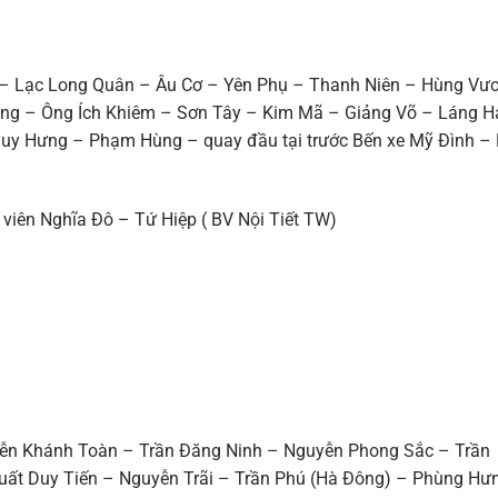
 – Lạc Long Quân – Âu Cơ – Yên Phụ – Thanh Niên – Hùng Vư
ng – Ông Ích Khiêm – Sơn Tây – Kim Mã – Giảng Võ – Láng H
uy Hưng – Phạm Hùng – quay đầu tại trước Bến xe Mỹ Đình –
 viên Nghĩa Đô – Tứ Hiệp ( BV Nội Tiết TW)
ễn Khánh Toàn – Trần Đăng Ninh – Nguyễn Phong Sắc – Trần
ất Duy Tiến – Nguyễn Trãi – Trần Phú (Hà Đông) – Phùng Hư