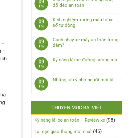
09
lái
bình
bước
đổ đèo an toàn
Th9
xe
luận
xử
Không
ô
ở
lý
có
tô
7
Kinh nghiệm xương máu từ xe
09
khi
bình
khi
phụ
số tự động
Th9
bị
luận
trời
kiện
Không
kẹt
ở
mưa
công
có
chân
Kinh
Cách chạy xe máy an toàn trong
09
nghệ
 –
bình
côn
nghiệm
đêm?
Th9
cần
luận
h –
lái
Không
trang
ở
xe
có
ạch
bị
Kinh
Kỹ năng lái xe đường sương mù
09
xuống
bình
cho
nghiệm
Không
Th9
dốc,
luận
xe
xương
có
đổ
ở
ô
máu
bình
đèo
Cách
Những lưu ý cho người mới lái
tô
09
từ
luận
an
chạy
Không
Th9
xe
ở
toàn
xe
có
số
Kỹ
nhà
máy
bình
tự
năng
an
ông
luận
động
lái
CHUYÊN MỤC BÀI VIẾT
toàn
ở
xe
trong
Những
đường
đêm?
lưu
(98)
Kỹ năng lái xe an toàn – Review xe
sương
ý
mù
cho
(46)
Tai nạn giao thông mới nhất
người