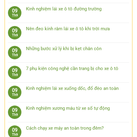
có
bình
Kinh nghiệm lái xe ô tô đường trường
09
luận
Không
Th9
ở
có
Lái
bình
xe
Nên đeo kính râm lái xe ô tô khi trời mưa
09
luận
an
Không
Th9
ở
toàn
có
Kinh
bằng
bình
nghiệm
Những bước xử lý khi bị kẹt chân côn
09
việc
luận
lái
Không
Th9
quan
ở
xe
có
sát
Nên
ô
bình
trước
đeo
7 phụ kiện công nghệ cần trang bị cho xe ô tô
09
tô
luận
15
kính
Không
Th9
đường
ở
giây
râm
có
trường
Những
lái
bình
bước
Kinh nghiệm lái xe xuống dốc, đổ đèo an toàn
09
xe
luận
xử
Không
Th9
ô
ở
lý
có
tô
7
khi
bình
khi
phụ
Kinh nghiệm xương máu từ xe số tự động
09
bị
luận
trời
kiện
Không
Th9
kẹt
ở
mưa
công
có
chân
Kinh
nghệ
bình
côn
nghiệm
Cách chạy xe máy an toàn trong đêm?
09
cần
luận
lái
Không
Th9
trang