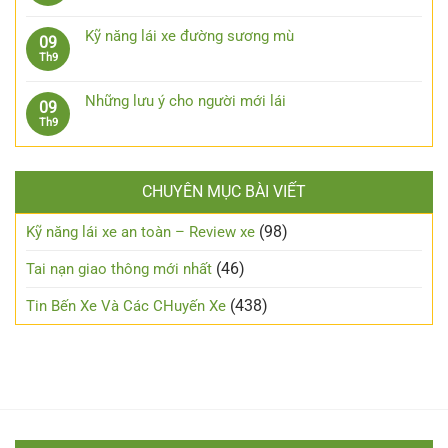
ở
xe
có
bị
Kinh
xuống
bình
cho
nghiệm
Kỹ năng lái xe đường sương mù
09
dốc,
luận
xe
xương
Không
Th9
đổ
ở
ô
máu
có
đèo
Cách
tô
từ
bình
an
chạy
Những lưu ý cho người mới lái
09
xe
luận
toàn
xe
Không
Th9
số
ở
máy
có
tự
Kỹ
an
bình
động
năng
toàn
luận
lái
trong
CHUYÊN MỤC BÀI VIẾT
ở
xe
đêm?
Những
đường
lưu
(98)
Kỹ năng lái xe an toàn – Review xe
sương
ý
mù
cho
(46)
Tai nạn giao thông mới nhất
người
mới
(438)
Tin Bến Xe Và Các CHuyến Xe
lái