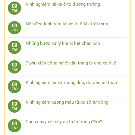
bình
Kinh nghiệm lái xe ô tô đường trường
09
luận
Không
Th9
ở
có
Lái
bình
xe
Nên đeo kính râm lái xe ô tô khi trời mưa
09
luận
an
Không
Th9
ở
toàn
có
Kinh
bằng
bình
nghiệm
Những bước xử lý khi bị kẹt chân côn
09
việc
luận
lái
Không
Th9
quan
ở
xe
có
sát
Nên
ô
bình
trước
đeo
7 phụ kiện công nghệ cần trang bị cho xe ô tô
09
tô
luận
15
kính
Không
Th9
đường
ở
giây
râm
có
trường
Những
lái
bình
bước
Kinh nghiệm lái xe xuống dốc, đổ đèo an toàn
09
xe
luận
xử
Không
Th9
ô
ở
lý
có
tô
7
khi
bình
khi
phụ
Kinh nghiệm xương máu từ xe số tự động
09
bị
luận
trời
kiện
Không
Th9
kẹt
ở
mưa
công
có
chân
Kinh
nghệ
bình
côn
nghiệm
Cách chạy xe máy an toàn trong đêm?
09
cần
luận
lái
Không
Th9
trang
ở
xe
có
bị