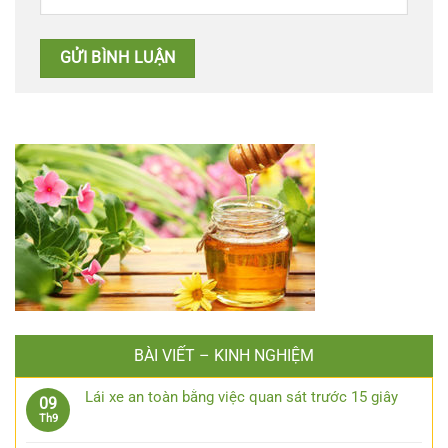
BÀI VIẾT – KINH NGHIỆM
Lái xe an toàn bằng việc quan sát trước 15 giây
09
Không
Th9
có