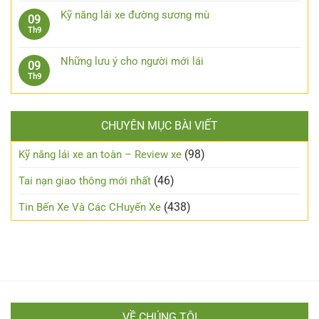
Kinh
xuống
bình
cho
nghiệm
Kỹ năng lái xe đường sương mù
09
dốc,
luận
xe
xương
Không
Th9
đổ
ở
ô
máu
có
đèo
Cách
tô
từ
bình
an
chạy
Những lưu ý cho người mới lái
09
xe
luận
toàn
xe
Không
Th9
số
ở
máy
có
tự
Kỹ
an
bình
động
năng
toàn
luận
lái
trong
CHUYÊN MỤC BÀI VIẾT
ở
xe
đêm?
Những
đường
lưu
(98)
Kỹ năng lái xe an toàn – Review xe
sương
ý
mù
cho
(46)
Tai nạn giao thông mới nhất
người
mới
(438)
Tin Bến Xe Và Các CHuyến Xe
lái
VỀ CHÚNG TÔI