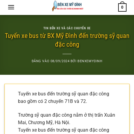
Bỏ
0
qua
nội
dung
TIN BẾN XE VÀ CÁC CHUYẾN XE
Tuyến xe bus từ BX Mỹ Đình đến trường sỹ quan
đặc công
ĐĂNG VÀO
08/09/2024
BỞI
BENXEMYDINH
Tuyến xe bus đến trường sỹ quan đặc công
bao gồm có 2 chuyến 71B và 72.
Trường sỹ quan đặc công nằm ở thị trấn Xuân
Mai, Chương Mỹ, Hà Nội.
Tuyến xe bus đến trường sỹ quan đặc công