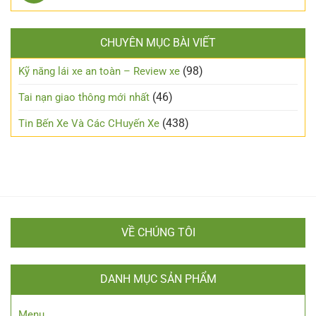
máy
có
tự
Kỹ
an
bình
động
năng
toàn
luận
lái
trong
CHUYÊN MỤC BÀI VIẾT
ở
xe
đêm?
Những
đường
lưu
(98)
Kỹ năng lái xe an toàn – Review xe
sương
ý
mù
cho
(46)
Tai nạn giao thông mới nhất
người
mới
(438)
Tin Bến Xe Và Các CHuyến Xe
lái
VỀ CHÚNG TÔI
DANH MỤC SẢN PHẨM
Menu