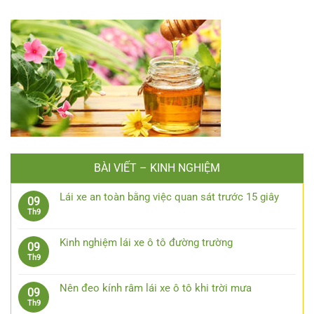
BÀI VIẾT – KINH NGHIỆM
Lái xe an toàn bằng việc quan sát trước 15 giây
09
Không
Th9
có
bình
Kinh nghiệm lái xe ô tô đường trường
09
luận
Không
Th9
ở
có
Lái
bình
xe
Nên đeo kính râm lái xe ô tô khi trời mưa
09
luận
an
Không
Th9
ở
toàn