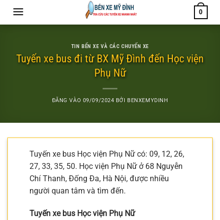
Bỏ
0
qua
nội
dung
TIN BẾN XE VÀ CÁC CHUYẾN XE
Tuyến xe bus đi từ BX Mỹ Đình đến Học viện
Phụ Nữ
ĐĂNG VÀO
09/09/2024
BỞI
BENXEMYDINH
Tuyến xe bus Học viện Phụ Nữ có: 09, 12, 26,
27, 33, 35, 50. Học viện Phụ Nữ ở 68 Nguyễn
Chí Thanh, Đống Đa, Hà Nội, được nhiều
người quan tâm và tìm đến.
Tuyến xe bus Học viện Phụ Nữ