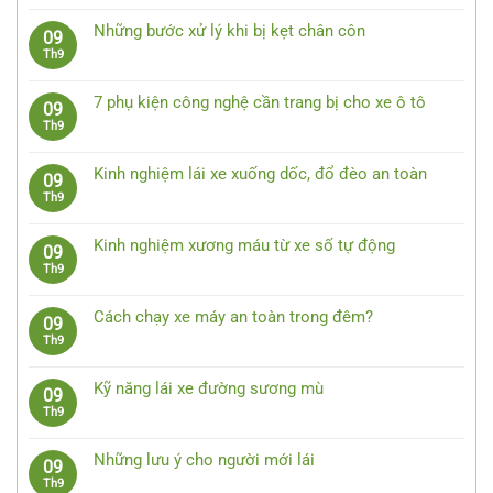
có
Kinh
bằng
bình
nghiệm
Những bước xử lý khi bị kẹt chân côn
09
việc
luận
lái
Không
Th9
quan
ở
xe
có
sát
Nên
ô
bình
trước
đeo
7 phụ kiện công nghệ cần trang bị cho xe ô tô
09
tô
luận
15
kính
Không
Th9
đường
ở
giây
râm
có
trường
Những
lái
bình
bước
Kinh nghiệm lái xe xuống dốc, đổ đèo an toàn
09
xe
luận
xử
Không
Th9
ô
ở
lý
có
tô
7
khi
bình
khi
phụ
Kinh nghiệm xương máu từ xe số tự động
09
bị
luận
trời
kiện
Không
Th9
kẹt
ở
mưa
công
có
chân
Kinh
nghệ
bình
côn
nghiệm
Cách chạy xe máy an toàn trong đêm?
09
cần
luận
lái
Không
Th9
trang
ở
xe
có
bị
Kinh
xuống
bình
cho
nghiệm
Kỹ năng lái xe đường sương mù
09
dốc,
luận
xe
xương
Không
Th9
đổ
ở
ô
máu
có
đèo
Cách
tô
từ
bình
an
chạy
Những lưu ý cho người mới lái
09
xe
luận
toàn
xe
Không
Th9
số
ở