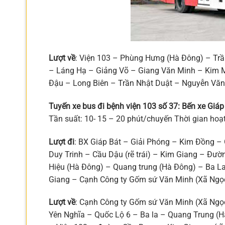
Lượt về
: Viện 103 – Phùng Hưng (Hà Đông) – Tr
– Láng Hạ – Giảng Võ – Giang Văn Minh – Kim 
Đậu – Long Biên – Trần Nhật Duật – Nguyễn Vă
Tuyến xe bus đi bệnh viện 103 số 37: Bến xe Gi
Tần suất: 10- 15 – 20 phút/chuyến Thời gian ho
Lượt đi
: BX Giáp Bát – Giải Phóng – Kim Đồng –
Duy Trinh – Cầu Dậu (rẽ trái) – Kim Giang – Đ
Hiệu (Hà Đông) – Quang trung (Hà Đông) – Ba L
Giang – Cạnh Công ty Gốm sứ Văn Minh (Xã Ngọ
Lượt về
: Cạnh Công ty Gốm sứ Văn Minh (Xã Ngọ
Yên Nghĩa – Quốc Lộ 6 – Ba la – Quang Trung (