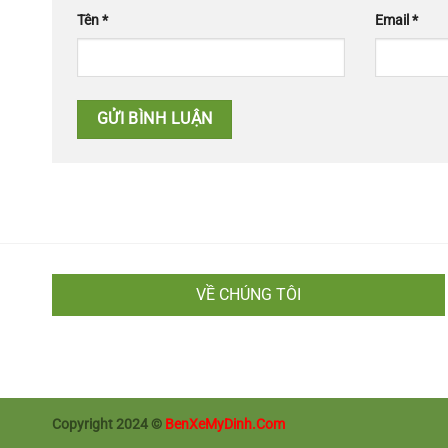
Tên
*
Email
*
VỀ CHÚNG TÔI
Copyright 2024 ©
BenXeMyDinh.Com