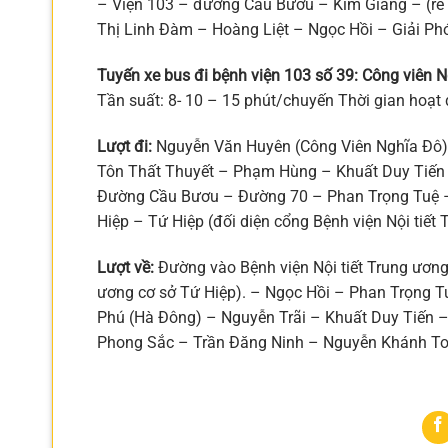
– Viện 103 – đường Cầu Bươu – Kim Giang – (rẽ
Thị Linh Đàm – Hoàng Liệt – Ngọc Hồi – Giải Ph
Tuyến xe bus đi bệnh viện 103 số 39: Công viên N
Tần suất: 8- 10 – 15 phút/chuyến Thời gian hoạt
Lượt đi:
Nguyễn Văn Huyên (Công Viên Nghĩa Đô)
Tôn Thất Thuyết – Phạm Hùng – Khuất Duy Tiến 
Đường Cầu Bươu – Đường 70 – Phan Trọng Tuệ – 
Hiệp – Tứ Hiệp (đối diện cổng Bệnh viện Nội tiết 
Lượt về:
Đường vào Bệnh viện Nội tiết Trung ương 
ương cơ sở Tứ Hiệp). – Ngọc Hồi – Phan Trọng 
Phú (Hà Đông) – Nguyễn Trãi – Khuất Duy Tiến 
Phong Sắc – Trần Đăng Ninh – Nguyễn Khánh To