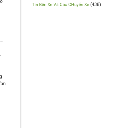
Đô
mới
(438)
Tin Bến Xe Và Các CHuyến Xe
lái
 –
–
ứ
g
rần