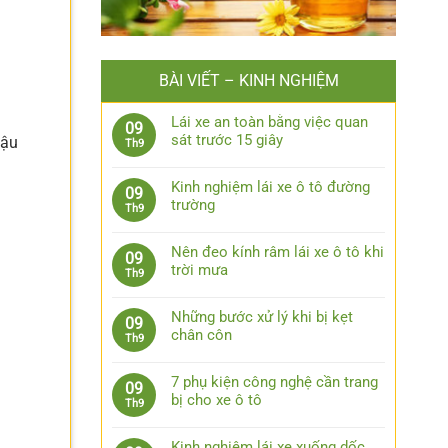
BÀI VIẾT – KINH NGHIỆM
Lái xe an toàn bằng việc quan
09
sát trước 15 giây
Đậu
Th9
Không
có
Kinh nghiệm lái xe ô tô đường
09
bình
trường
Th9
luận
Không
ở
có
Lái
Nên đeo kính râm lái xe ô tô khi
09
bình
xe
trời mưa
Th9
luận
an
Không
ở
toàn
có
Kinh
Những bước xử lý khi bị kẹt
09
bằng
bình
nghiệm
chân côn
Th9
việc
luận
lái
Không
quan
ở
xe
có
sát
Nên
7 phụ kiện công nghệ cần trang
09
ô
bình
trước
đeo
bị cho xe ô tô
Th9
tô
luận
15
kính
Không
đường
ở
giây
râm
có
trường
Những
Kinh nghiệm lái xe xuống dốc,