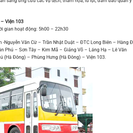
sẵn sàng ứng cứu các vụ dịch, thảm họa, lũ lụt; đảm bảo quân y
 – Viện 103
ời gian hoạt động: 5h00 – 22h30
 -Nguyễn Văn Cừ – Trần Nhật Duật – ĐTC Long Biên – Hàng 
ần Phú – Sơn Tây – Kim Mã – Giảng Võ – Láng Hạ – Lê Văn
hú (Hà Đông) – Phùng Hưng (Hà Đông) – Viện 103.