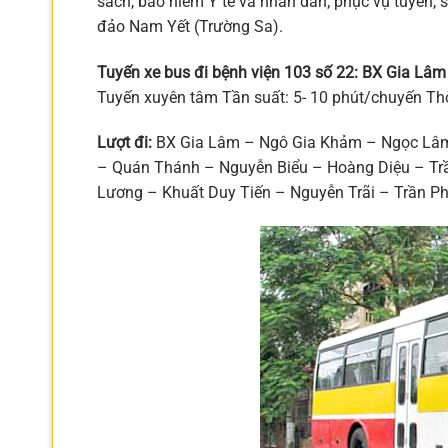
sách, bảo hiểm Y tế và nhân dân; phục vụ tuyến, 
đảo Nam Yết (Trường Sa).
Tuyến xe bus đi bệnh viện 103 số 22: BX Gia Lâm
Tuyến xuyên tâm Tần suất: 5- 10 phút/chuyến Th
Lượt đi:
BX Gia Lâm – Ngô Gia Khảm – Ngọc Lâm
– Quán Thánh – Nguyễn Biểu – Hoàng Diệu – Tr
Lương – Khuất Duy Tiến – Nguyễn Trãi – Trần P