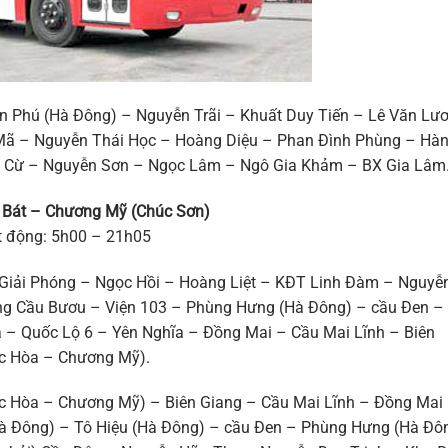
ần Phú (Hà Đông) – Nguyễn Trãi – Khuất Duy Tiến – Lê Văn Lư
Mã – Nguyễn Thái Học – Hoàng Diệu – Phan Đình Phùng – Hà
n Cừ – Nguyễn Sơn – Ngọc Lâm – Ngô Gia Khảm – BX Gia Lâm
áp Bát – Chương Mỹ (Chúc Sơn)
ạt động: 5h00 – 21h05
 Giải Phóng – Ngọc Hồi – Hoàng Liệt – KĐT Linh Đàm – Nguyễ
ường Cầu Bươu – Viện 103 – Phùng Hưng (Hà Đông) – cầu Đen –
a – Quốc Lộ 6 – Yên Nghĩa – Đồng Mai – Cầu Mai Lĩnh – Biên
c Hòa – Chương Mỹ).
c Hòa – Chương Mỹ) – Biên Giang – Cầu Mai Lĩnh – Đồng Mai
Hà Đông) – Tô Hiệu (Hà Đông) – cầu Đen – Phùng Hưng (Hà Đô