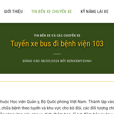
GIỚI THIỆU
TIN BẾN XE CHUYẾN XE
KỸ NĂNG LÁI XE
TIN BẾN XE VÀ CÁC CHUYẾN XE
Tuyến xe bus đi bệnh viện 103
ĐĂNG VÀO
08/09/2024
BỞI
BENXEMYDINH
 thuộc Học viện Quân y, Bộ Quốc phòng Việt Nam. Thành lập và
chữa bệnh theo tuyến và khu vực cho bộ đội, các đối tượng ch