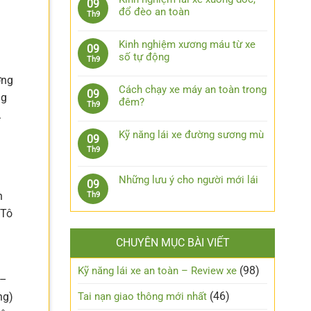
09
lái
bình
bước
đổ đèo an toàn
Th9
xe
luận
xử
Không
ô
ở
lý
có
tô
7
Kinh nghiệm xương máu từ xe
09
khi
bình
khi
phụ
số tự động
Th9
bị
luận
trời
kiện
Không
kẹt
ở
mưa
ơng
công
có
chân
Kinh
Cách chạy xe máy an toàn trong
09
nghệ
ng
bình
côn
nghiệm
đêm?
Th9
cần
luận
.
lái
Không
trang
ở
xe
có
bị
Kinh
Kỹ năng lái xe đường sương mù
09
xuống
bình
cho
nghiệm
Không
Th9
dốc,
luận
xe
xương
có
đổ
ở
ô
máu
bình
đèo
Cách
Những lưu ý cho người mới lái
tô
09
từ
luận
an
chạy
n
Không
Th9
xe
ở
toàn
xe
có
số
Kỹ
 Tô
máy
bình
tự
năng
an
luận
động
lái
CHUYÊN MỤC BÀI VIẾT
toàn
ở
xe
trong
Những
đường
đêm?
lưu
(98)
Kỹ năng lái xe an toàn – Review xe
sương
 –
ý
mù
cho
(46)
Tai nạn giao thông mới nhất
ng)
người