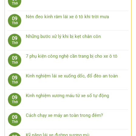
luận
Không
Th9
ở
có
Lái
bình
xe
Nên đeo kính râm lái xe ô tô khi trời mưa
09
luận
an
Không
Th9
ở
toàn
có
Kinh
bằng
bình
nghiệm
Những bước xử lý khi bị kẹt chân côn
09
việc
luận
lái
Không
Th9
quan
ở
xe
có
sát
Nên
ô
bình
trước
đeo
7 phụ kiện công nghệ cần trang bị cho xe ô tô
09
tô
luận
15
kính
Không
Th9
đường
ở
giây
râm
có
trường
Những
lái
bình
bước
Kinh nghiệm lái xe xuống dốc, đổ đèo an toàn
09
xe
luận
xử
Không
Th9
ô
ở
lý
có
tô
7
khi
bình
khi
phụ
Kinh nghiệm xương máu từ xe số tự động
09
bị
luận
trời
kiện
Không
Th9
kẹt
ở
mưa
công
có
chân
Kinh
nghệ
bình
côn
nghiệm
Cách chạy xe máy an toàn trong đêm?
09
cần
luận
lái
Không
Th9
trang
ở
xe
có
bị
Kinh
xuống
bình
cho
nghiệm
Kỹ năng lái xe đường sương mù