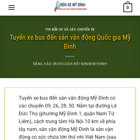
Bỏ
0
qua
nội
dung
TIN BẾN XE VÀ CÁC CHUYẾN XE
Tuyến xe bus đến sân vận động Quốc gia Mỹ
Đình
ĐĂNG VÀO
08/09/2024
BỞI
BENXEMYDINH
Tuyến xe bus đến sân vận động Mỹ Đình có
các chuyến 09, 26, 28, 50. Nằm tại đường Lê
Đức Thọ (phường Mỹ Đình 1, quận Nam Từ
Liêm), cách trung tâm Hà Nội 10 km về phía
tây nam, sân vận động Mỹ Đình là sân vận
động có sức chứa lớn thứ nhì Việt Nam (sau