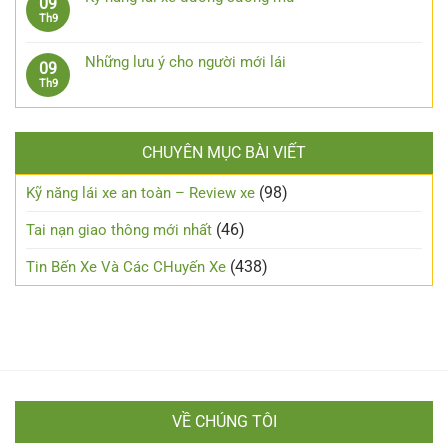
09
dốc,
luận
xe
xương
Không
Th9
đổ
ở
ô
máu
có
đèo
Cách
tô
từ
bình
an
chạy
Những lưu ý cho người mới lái
09
xe
luận
toàn
xe
Không
Th9
số
ở
máy
có
tự
Kỹ
an
bình
động
năng
toàn
luận
lái
trong
CHUYÊN MỤC BÀI VIẾT
ở
xe
đêm?
Những
đường
lưu
(98)
Kỹ năng lái xe an toàn – Review xe
sương
ý
mù
cho
(46)
Tai nạn giao thông mới nhất
người
mới
(438)
Tin Bến Xe Và Các CHuyến Xe
lái
VỀ CHÚNG TÔI