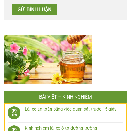
BÀI VIẾT – KINH NGHIỆM
Lái xe an toàn bằng việc quan sát trước 15 giây
09
Không
Th9
có
bình
Kinh nghiệm lái xe ô tô đường trường
09