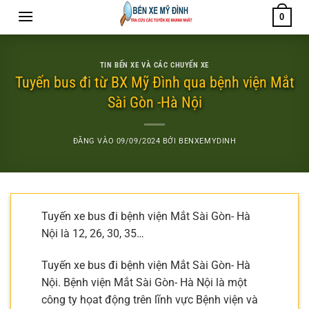
Bỏ
0
qua
nội
dung
TIN BẾN XE VÀ CÁC CHUYẾN XE
Tuyến bus đi từ BX Mỹ Đình qua bệnh viện Mắt
Sài Gòn -Hà Nội
ĐĂNG VÀO
09/09/2024
BỞI
BENXEMYDINH
Tuyến xe bus đi bệnh viện Mắt Sài Gòn- Hà
Nội là 12, 26, 30, 35…
Tuyến xe bus đi bệnh viện Mắt Sài Gòn- Hà
Nội. Bệnh viện Mắt Sài Gòn- Hà Nội là một
công ty họat động trên lĩnh vực Bệnh viện và