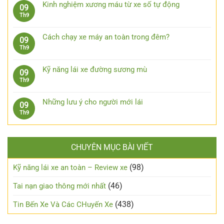
bình
khi
phụ
Kinh nghiệm xương máu từ xe số tự động
09
bị
luận
trời
kiện
Không
Th9
kẹt
ở
mưa
công
có
chân
Kinh
nghệ
bình
côn
nghiệm
Cách chạy xe máy an toàn trong đêm?
09
cần
luận
lái
Không
Th9
trang
ở
xe
có
bị
Kinh
xuống
bình
cho
nghiệm
Kỹ năng lái xe đường sương mù
09
dốc,
luận
xe
xương
Không
Th9
đổ
ở
ô
máu
có
đèo
Cách
tô
từ
bình
an
chạy
Những lưu ý cho người mới lái
09
xe
luận
toàn
xe
Không
Th9
số
ở
máy
có
tự
Kỹ
an
bình
động
năng
toàn
luận
lái
trong
CHUYÊN MỤC BÀI VIẾT
ở
xe
đêm?
Những
đường
lưu
(98)
Kỹ năng lái xe an toàn – Review xe
sương
ý
mù
cho
(46)
Tai nạn giao thông mới nhất
người
mới
(438)
Tin Bến Xe Và Các CHuyến Xe
lái