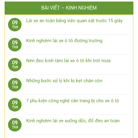
BÀI VIẾT – KINH NGHIỆM
Lái xe an toàn bằng việc quan sát trước 15 giây
09
Không
Th9
có
bình
Kinh nghiệm lái xe ô tô đường trường
09
luận
Không
Th9
ở
có
Lái
bình
xe
Nên đeo kính râm lái xe ô tô khi trời mưa
09
luận
an
Không
Th9
ở
toàn
có
Kinh
bằng
bình
nghiệm
Những bước xử lý khi bị kẹt chân côn
09
việc
luận
lái
Không
Th9
quan
ở
xe
có
sát
Nên
ô
bình
trước
đeo
7 phụ kiện công nghệ cần trang bị cho xe ô tô
09
tô
luận
15
kính
Không
Th9
đường
ở
giây
râm
có
trường
Những
lái
bình
bước
Kinh nghiệm lái xe xuống dốc, đổ đèo an toàn
09
xe
luận
xử
Không
Th9
ô
ở
lý
có
tô
7
khi