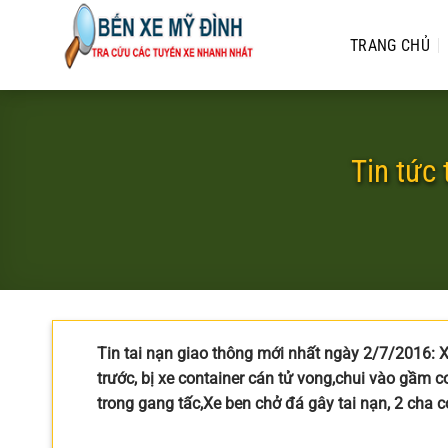
Bỏ
qua
TRANG CHỦ
nội
dung
Tin tức
Tin tai nạn giao thông mới nhất ngày 2/7/2016: X
trước, bị xe container cán tử vong,chui vào gầm co
trong gang tấc,Xe ben chở đá gây tai nạn, 2 cha 