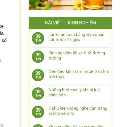
BÀI VIẾT – KINH NGHIỆM
xe
Tàu
Lái xe an toàn bằng việc quan
09
sát trước 15 giây
a số
Th9
Không
có
Kinh nghiệm lái xe ô tô đường
09
bình
trường
Th9
o
luận
Không
ở
có
Lái
Nên đeo kính râm lái xe ô tô khi
09
bình
xe
trời mưa
Th9
luận
.
an
Không
ở
toàn
có
Kinh
Những bước xử lý khi bị kẹt
09
bằng
bình
nghiệm
chân côn
Th9
việc
luận
lái
Không
quan
ở
xe
có
sát
Nên
7 phụ kiện công nghệ cần trang
09
ô
bình
trước
đeo
bị cho xe ô tô
Th9
tô
luận
15
kính
Không
đường
ở
giây
râm
có
trường
xã
Những
Kinh nghiệm lái xe xuống dốc,