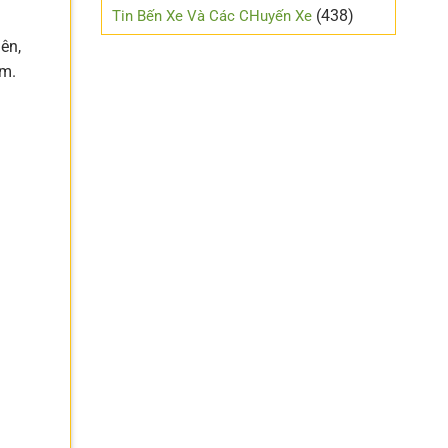
mới
(438)
Tin Bến Xe Và Các CHuyến Xe
lái
ên,
km.