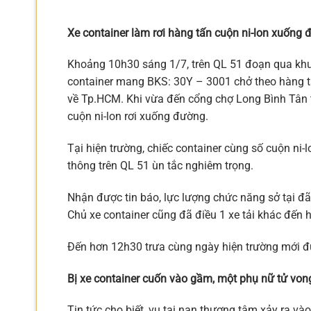
Xe container làm rơi hàng tấn cuộn ni-lon xuống
Khoảng 10h30 sáng 1/7, trên QL 51 đoạn qua khu 
container mang BKS: 30Y – 3001 chở theo hàng tấ
về Tp.HCM. Khi vừa đến cổng chợ Long Bình Tân 
cuộn ni-lon rơi xuống đường.
Tại hiện trường, chiếc container cùng số cuộn ni-
thông trên QL 51 ùn tắc nghiêm trọng.
Nhận được tin báo, lực lượng chức năng sở tại đã
Chủ xe container cũng đã điều 1 xe tải khác đến h
Đến hơn 12h30 trưa cùng ngày hiện trường mới đượ
Bị xe container cuốn vào gầm, một phụ nữ tử von
Tin tức cho biết, vụ tai nạn thương tâm xảy ra v