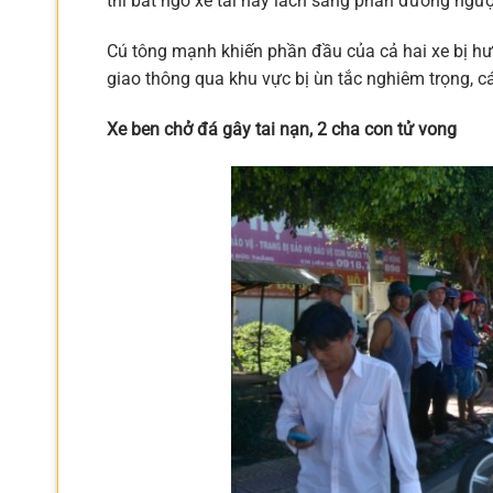
thì bất ngờ xe tải này lách sang phần đường ngượ
Cú tông mạnh khiến phần đầu của cả hai xe bị hư 
giao thông qua khu vực bị ùn tắc nghiêm trọng, c
Xe ben chở đá gây tai nạn, 2 cha con tử vong