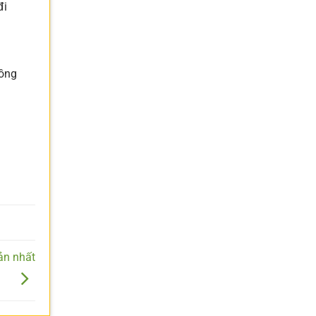
đi
uồng
ản nhất