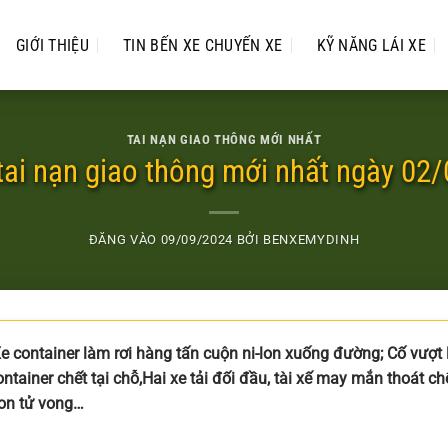
GIỚI THIỆU
TIN BẾN XE CHUYẾN XE
KỸ NĂNG LÁI XE
TAI NẠN GIAO THÔNG MỚI NHẤT
 tai nạn giao thông mới nhất ngày 02
ĐĂNG VÀO
09/09/2024
BỞI
BENXEMYDINH
e container làm rơi hàng tấn cuộn ni-lon xuống đường; Cố vượt 
ntainer chết tại chỗ,Hai xe tải đối đầu, tài xế may mắn thoát ch
con tử vong…