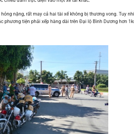
c chiều đâm trực diện vào một xe tải khác.
hỏng nặng, rất may cả hai tài xế không bị thương vong. Tuy nhi
ác phương tiện phải xếp hàng dài trên Đại lộ Bình Dương hơn 1