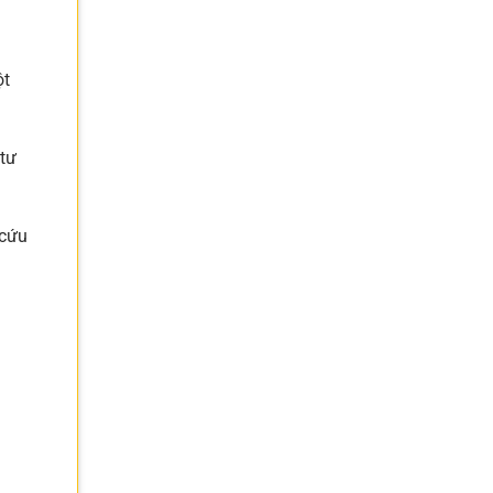
ột
 tư
 cứu