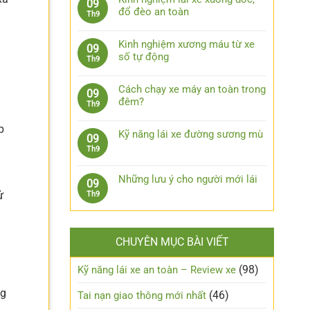
09
lái
bình
bước
đổ đèo an toàn
Th9
xe
luận
xử
Không
ô
ở
lý
có
tô
7
Kinh nghiệm xương máu từ xe
09
khi
bình
khi
phụ
số tự động
Th9
bị
luận
trời
kiện
Không
kẹt
ở
mưa
công
có
chân
Kinh
Cách chạy xe máy an toàn trong
09
nghệ
bình
côn
nghiệm
đêm?
Th9
cần
luận
g
lái
Không
trang
ở
xe
p
có
bị
Kinh
Kỹ năng lái xe đường sương mù
09
xuống
bình
cho
nghiệm
Không
Th9
dốc,
luận
xe
xương
có
đổ
ở
ô
máu
bình
đèo
Cách
Những lưu ý cho người mới lái
tô
09
từ
luận
an
chạy
ử
Không
Th9
xe
ở
toàn
xe
có
số
Kỹ
máy
bình
tự
năng
an
luận
động
lái
CHUYÊN MỤC BÀI VIẾT
toàn
ở
xe
trong
Những
đường
đêm?
lưu
(98)
Kỹ năng lái xe an toàn – Review xe
sương
ý
mù
ng
cho
(46)
Tai nạn giao thông mới nhất
người