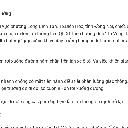
 đường
vực phường Long Bình Tân, Tp.Biên Hòa, tỉnh Đồng Nai, chiếc 
n cuộn ni-lon lưu thông trên QL 51 theo hướng đi từ Tp.Vũng 
thì bất ngờ gặp sự cố khiến dây chằng hàng bị đứt làm một nữ
lon rơi xuống đường nằm chắn trên làn xe ô tô. Vụ việc khiến gia
 nhanh chóng có mặt tiến hành điều tiết phân luồng giao thông
iện trường để di dời số cuộn ni-lon rơi xuống đường.
c di dời xong các phương tiện dần lưu thông ổn định trở lại.
g
ào chiều ngày 1- 7 tại đường ĐT743 (đoạn qua phường Dĩ An, thị 