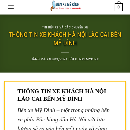
Bỏ
0
qua
nội
dung
TIN BẾN XE VÀ CÁC CHUYẾN XE
THÔNG TIN XE KHÁCH HÀ NỘI LÀO CAI BẾN
MỸ ĐÌNH
ĐĂNG VÀO
08/09/2024
BỞI
BENXEMYDINH
THÔNG TIN XE KHÁCH HÀ NỘI
LÀO CAI BẾN MỸ ĐÌNH
Bến xe Mỹ Đình – một trong những bến
xe phía Bắc hàng đầu Hà Nội với lưu
lượng sẽ ra vào bến mỗi ngày vô cùng