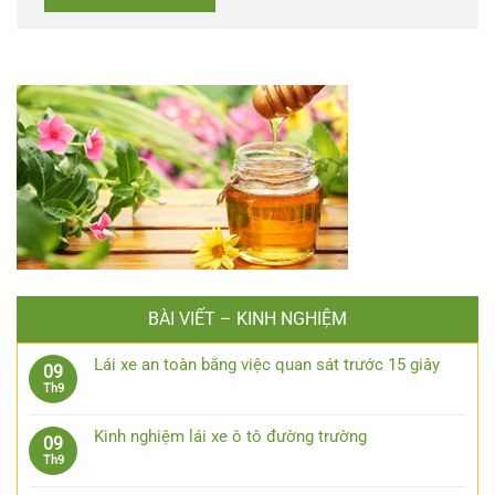
BÀI VIẾT – KINH NGHIỆM
Lái xe an toàn bằng việc quan sát trước 15 giây
09
Không
Th9
có
bình
Kinh nghiệm lái xe ô tô đường trường
09
luận
Không
Th9
ở
có
Lái