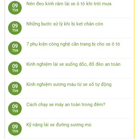
bình
xe
Nên đeo kính râm lái xe ô tô khi trời mưa
09
luận
an
Không
Th9
ở
toàn
có
Kinh
bằng
bình
nghiệm
Những bước xử lý khi bị kẹt chân côn
09
việc
luận
lái
Không
Th9
quan
ở
xe
có
sát
Nên
ô
bình
trước
đeo
7 phụ kiện công nghệ cần trang bị cho xe ô tô
09
tô
luận
15
kính
Không
Th9
đường
ở
giây
râm
có
trường
Những
lái
bình
bước
Kinh nghiệm lái xe xuống dốc, đổ đèo an toàn
09
xe
luận
xử
Không
Th9
ô
ở
lý
có
tô
7
khi
bình
khi
phụ
Kinh nghiệm xương máu từ xe số tự động
09
bị
luận
trời
kiện
Không
Th9
kẹt
ở
mưa
công
có
chân
Kinh
nghệ
bình
côn
nghiệm
Cách chạy xe máy an toàn trong đêm?
09
cần
luận
lái
Không
Th9
trang
ở
xe
có
bị
Kinh
xuống
bình
cho
nghiệm
Kỹ năng lái xe đường sương mù
09
dốc,
luận
xe
xương
Không
Th9
đổ
ở
ô
máu
có
đèo