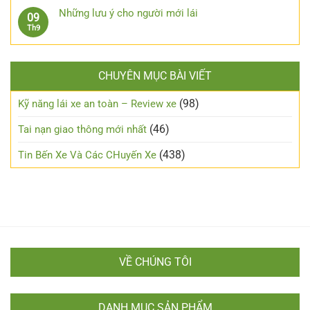
Cách
tô
từ
bình
an
chạy
Những lưu ý cho người mới lái
09
xe
luận
toàn
xe
Không
Th9
số
ở
máy
có
tự
Kỹ
an
bình
động
năng
toàn
luận
lái
trong
CHUYÊN MỤC BÀI VIẾT
ở
xe
đêm?
Những
đường
lưu
(98)
Kỹ năng lái xe an toàn – Review xe
sương
ý
mù
cho
(46)
Tai nạn giao thông mới nhất
người
mới
(438)
Tin Bến Xe Và Các CHuyến Xe
lái
VỀ CHÚNG TÔI
DANH MỤC SẢN PHẨM