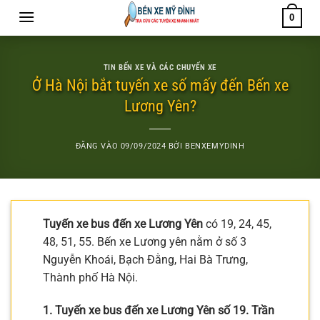
Bỏ
0
qua
nội
dung
TIN BẾN XE VÀ CÁC CHUYẾN XE
Ở Hà Nội bắt tuyến xe số mấy đến Bến xe
Lương Yên?
ĐĂNG VÀO
09/09/2024
BỞI
BENXEMYDINH
Tuyến xe bus đến xe Lương Yên
có 19, 24, 45,
48, 51, 55. Bến xe Lương yên nằm ở số 3
Nguyễn Khoái, Bạch Đằng, Hai Bà Trưng,
Thành phố Hà Nội.
1. Tuyến xe bus đến xe Lương Yên số 19. Trần