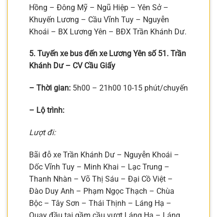
Hồng – Đông Mỹ – Ngũ Hiệp – Yên Sở –
Khuyến Lương – Cầu Vĩnh Tuy – Nguyễn
Khoái – BX Lương Yên – BĐX Trần Khánh Dư.
5. Tuyến xe bus đến xe Lương Yên số 51. Trần
Khánh Dư – CV Cầu Giấy
– Thời gian:
5h00 – 21h00 10-15 phút/chuyến
– Lộ trình:
Lượt đi:
Bãi đỗ xe Trần Khánh Dư – Nguyễn Khoái –
Dốc Vĩnh Tuy – Minh Khai – Lạc Trung –
Thanh Nhàn – Võ Thị Sáu – Đại Cồ Việt –
Đào Duy Anh – Phạm Ngọc Thạch – Chùa
Bộc – Tây Sơn – Thái Thịnh – Láng Hạ –
Quay đầu tại gầm cầu vượt Láng Hạ – Láng