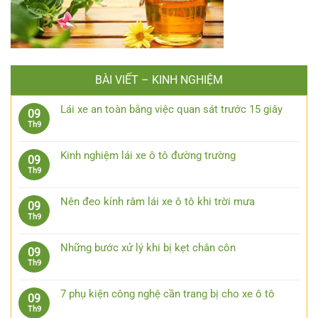
BÀI VIẾT – KINH NGHIỆM
Lái xe an toàn bằng việc quan sát trước 15 giây
09
Không
Th9
có
bình
Kinh nghiệm lái xe ô tô đường trường
09
luận
Không
Th9
ở
có
Lái
bình
xe
Nên đeo kính râm lái xe ô tô khi trời mưa
09
luận
an
Không
Th9
ở
toàn
có
Kinh
bằng
bình
nghiệm
Những bước xử lý khi bị kẹt chân côn
09
việc
luận
lái
Không
Th9
quan
ở
xe
có
sát
Nên
ô
bình
trước
đeo
7 phụ kiện công nghệ cần trang bị cho xe ô tô
09
tô
luận
15
kính
Không
Th9
đường
ở
giây