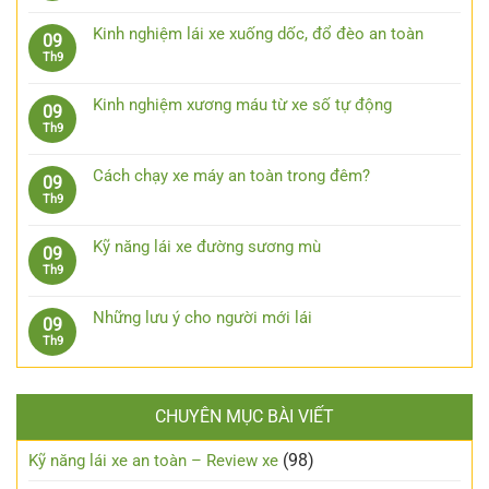
râm
có
trường
Những
lái
bình
bước
Kinh nghiệm lái xe xuống dốc, đổ đèo an toàn
09
xe
luận
xử
Không
Th9
ô
ở
lý
có
tô
7
khi
bình
khi
phụ
Kinh nghiệm xương máu từ xe số tự động
09
bị
luận
trời
kiện
Không
Th9
kẹt
ở
mưa
công
có
chân
Kinh
nghệ
bình
côn
nghiệm
Cách chạy xe máy an toàn trong đêm?
09
cần
luận
lái
Không
Th9
trang
ở
xe
có
bị
Kinh
xuống
bình
cho
nghiệm
Kỹ năng lái xe đường sương mù
09
dốc,
luận
xe
xương
Không
Th9
đổ
ở
ô
máu
có
đèo
Cách
tô
từ
bình
an
chạy
Những lưu ý cho người mới lái
09
xe
luận
toàn
xe
Không
Th9
số
ở
máy
có
tự
Kỹ
an
bình
động
năng
toàn
luận
lái
trong
CHUYÊN MỤC BÀI VIẾT
ở
xe
đêm?
Những
đường
lưu
(98)
Kỹ năng lái xe an toàn – Review xe
sương
ý
mù