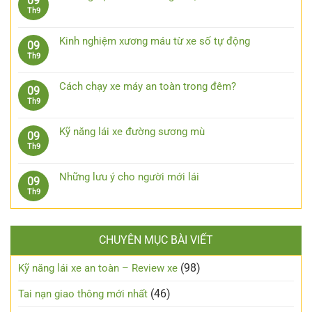
09
xe
luận
xử
Không
Th9
ô
ở
lý
có
tô
7
khi
bình
khi
phụ
Kinh nghiệm xương máu từ xe số tự động
09
bị
luận
trời
kiện
Không
Th9
kẹt
ở
mưa
công
có
chân
Kinh
nghệ
bình
côn
nghiệm
Cách chạy xe máy an toàn trong đêm?
09
cần
luận
lái
Không
Th9
trang
ở
xe
có
bị
Kinh
xuống
bình
cho
nghiệm
Kỹ năng lái xe đường sương mù
09
dốc,
luận
xe
xương
Không
Th9
đổ
ở
ô
máu
có
đèo
Cách
tô
từ
bình
an
chạy
Những lưu ý cho người mới lái
09
xe
luận
toàn
xe
Không
Th9
số
ở
máy
có
tự
Kỹ
an
bình
động
năng
toàn
luận
lái
trong
CHUYÊN MỤC BÀI VIẾT
ở
xe
đêm?
Những
đường
lưu
(98)
Kỹ năng lái xe an toàn – Review xe
sương
ý
mù
cho
(46)
Tai nạn giao thông mới nhất
người