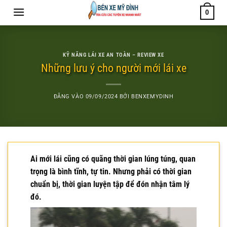
Bỏ
0
qua
nội
dung
KỸ NĂNG LÁI XE AN TOÀN – REVIEW XE
Những lưu ý cho người mới lái xe
ĐĂNG VÀO
09/09/2024
BỞI
BENXEMYDINH
Ai mới lái cũng có quãng thời gian lúng túng, quan
trọng là bình tĩnh, tự tin. Nhưng phải có thời gian
chuẩn bị, thời gian luyện tập để đón nhận tâm lý
đó.