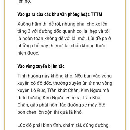
lên hộ.
Vào ga ra của các khu văn phòng hoặc TTTM
Xuống hầm thì dễ rồi, nhưng phải cho xe lên
tầng 3 với đường dốc quanh co, lại hẹp và tối
là hoàn toàn không dễ với lái mới. Lùi đề pa ở
những chỗ này thì mới lái chắc không thực
hiện được.
Vào vòng xuyến bị ùn tắc
Tình huống này không khó. Nếu bạn vào vòng
xuyến có độ dốc, thường xuyên ùn ứ như vòng
xuyến Lò Đúc, Trần khát Chân, Kim Ngưu mà
đi từ hướng Kim Ngưu lên rẽ ra Trần Khát
Chân, gặp phải hôm tắc đường xe máy, ôtô
bon chen lộn xộn thì quả là khó.
Lúc đó phải bình tĩnh, chậm rãi, đúng đường,