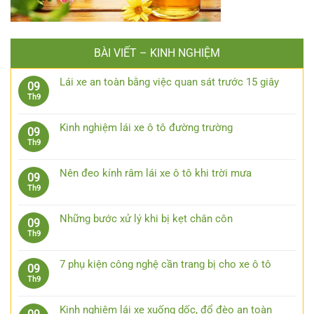
BÀI VIẾT – KINH NGHIỆM
Lái xe an toàn bằng việc quan sát trước 15 giây
09
Không
Th9
có
bình
Kinh nghiệm lái xe ô tô đường trường
09
luận
Không
Th9
ở
có
Lái
bình
xe
Nên đeo kính râm lái xe ô tô khi trời mưa
09
luận
an
Không
Th9
ở
toàn
có
Kinh
bằng
bình
nghiệm
Những bước xử lý khi bị kẹt chân côn
09
việc
luận
lái
Không
Th9
quan
ở
xe
có
sát
Nên
ô
bình
trước
đeo
7 phụ kiện công nghệ cần trang bị cho xe ô tô
09
tô
luận
15
kính
Không
Th9
đường
ở
giây
râm
có
trường
Những
lái
bình
bước
Kinh nghiệm lái xe xuống dốc, đổ đèo an toàn