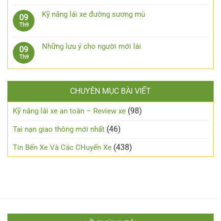
xe
có
bị
Kinh
xuống
bình
cho
nghiệm
Kỹ năng lái xe đường sương mù
09
dốc,
luận
xe
xương
Không
Th9
đổ
ở
ô
máu
có
đèo
Cách
tô
từ
bình
an
chạy
Những lưu ý cho người mới lái
09
xe
luận
toàn
xe
Không
Th9
số
ở
máy
có
tự
Kỹ
an
bình
động
năng
toàn
luận
lái
trong
CHUYÊN MỤC BÀI VIẾT
ở
xe
đêm?
Những
đường
lưu
(98)
Kỹ năng lái xe an toàn – Review xe
sương
ý
mù
cho
(46)
Tai nạn giao thông mới nhất
người
mới
(438)
Tin Bến Xe Và Các CHuyến Xe
lái