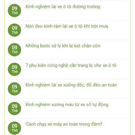
bình
Kinh nghiệm lái xe ô tô đường trường
09
luận
Không
Th9
ở
có
Lái
bình
xe
Nên đeo kính râm lái xe ô tô khi trời mưa
09
luận
an
Không
Th9
ở
toàn
có
Kinh
bằng
bình
nghiệm
Những bước xử lý khi bị kẹt chân côn
09
việc
luận
lái
Không
Th9
quan
ở
xe
có
sát
Nên
ô
bình
trước
đeo
7 phụ kiện công nghệ cần trang bị cho xe ô tô
09
tô
luận
15
kính
Không
Th9
đường
ở
giây
râm
có
trường
Những
lái
bình
bước
Kinh nghiệm lái xe xuống dốc, đổ đèo an toàn
09
xe
luận
xử
Không
Th9
ô
ở
lý
có
tô
7
khi
bình
khi
phụ
Kinh nghiệm xương máu từ xe số tự động
09
bị
luận
trời
kiện
Không
Th9
kẹt
ở
mưa
công
có
chân
Kinh
nghệ
bình
côn
nghiệm
Cách chạy xe máy an toàn trong đêm?
09
cần
luận
lái
Không
Th9
trang
ở