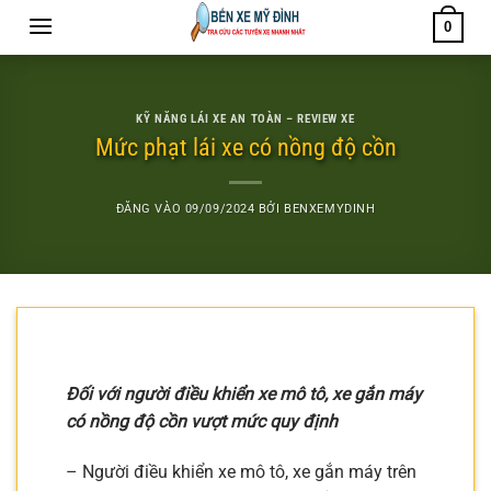
Bỏ
0
qua
nội
dung
KỸ NĂNG LÁI XE AN TOÀN – REVIEW XE
Mức phạt lái xe có nồng độ cồn
ĐĂNG VÀO
09/09/2024
BỞI
BENXEMYDINH
Đối với người điều khiển xe mô tô, xe gắn máy
có nồng độ cồn vượt mức quy định
– Người điều khiển xe mô tô, xe gắn máy trên