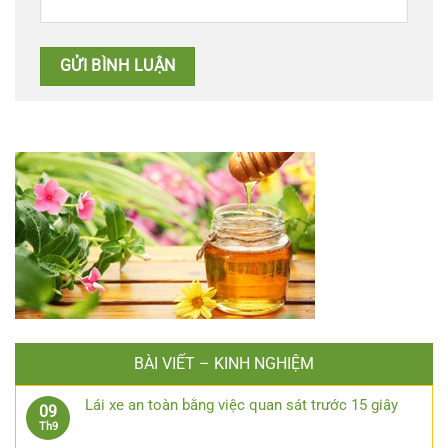
BÀI VIẾT – KINH NGHIỆM
Lái xe an toàn bằng việc quan sát trước 15 giây
09
Không
Th9
có