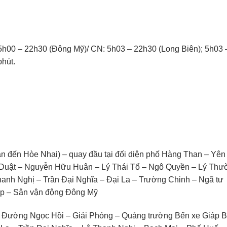
 5h00 – 22h30 (Đông Mỹ)/ CN: 5h03 – 22h30 (Long Biên); 5h03 
phút.
n đến Hòe Nhai) – quay đầu tại đối diện phố Hàng Than – Yên
t Duật – Nguyễn Hữu Huân – Lý Thái Tổ – Ngô Quyền – Lý Thư
Thanh Nghị – Trần Đại Nghĩa – Đại La – Trường Chinh – Ngã tư
ệp – Sân vận động Đông Mỹ
 Đường Ngọc Hồi – Giải Phóng – Quảng trường Bến xe Giáp B