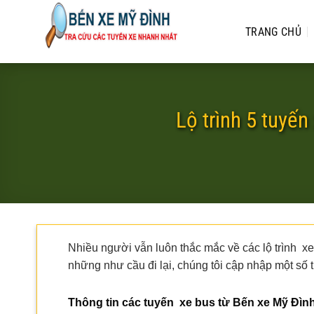
Bỏ
qua
TRANG CHỦ
nội
dung
Lộ trình 5 tuyế
Nhiều người vẫn luôn thắc mắc về các lộ trình 
những như cầu đi lại, chúng tôi cập nhập một số 
Thông tin các tuyến xe bus từ Bến xe Mỹ Đìn