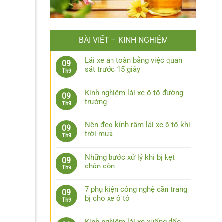
BÀI VIẾT – KINH NGHIỆM
Lái xe an toàn bằng việc quan
09
sát trước 15 giây
Th9
Không
có
Kinh nghiệm lái xe ô tô đường
09
bình
trường
Th9
luận
Không
ở
có
Lái
Nên đeo kính râm lái xe ô tô khi
09
bình
xe
trời mưa
Th9
luận
an
Không
ở
toàn
có
Kinh
Những bước xử lý khi bị kẹt
09
bằng
bình
nghiệm
chân côn
Th9
việc
luận
lái
Không
quan
ở
xe
có
sát
Nên
7 phụ kiện công nghệ cần trang
09
ô
bình
trước
đeo
bị cho xe ô tô
Th9
tô
luận
15
kính
Không
đường
ở
giây
râm
có
trường
Những
Kinh nghiệm lái xe xuống dốc,