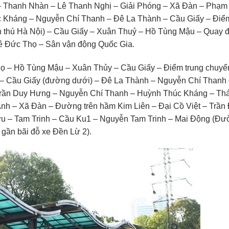
 Thanh Nhàn – Lê Thanh Nghị – Giải Phóng – Xã Đàn – Phạm
 Kháng – Nguyễn Chí Thanh – Đê La Thành – Cầu Giấy – Điể
n thú Hà Nội) – Cầu Giấy – Xuân Thuỷ – Hồ Tùng Mậu – Quay 
Lê Đức Thọ – Sân vận động Quốc Gia.
họ – Hồ Tùng Mậu – Xuân Thủy – Cầu Giấy – Điểm trung chuyể
– Cầu Giấy (đường dưới) – Đê La Thành – Nguyễn Chí Thanh
Trần Duy Hưng – Nguyễn Chí Thanh – Huỳnh Thúc Kháng – Thá
h – Xã Đàn – Đường trên hầm Kim Liên – Đại Cồ Việt – Trần 
u – Tam Trinh – Cầu Ku1 – Nguyễn Tam Trinh – Mai Động (Đ
gần bãi đỗ xe Đền Lừ 2).