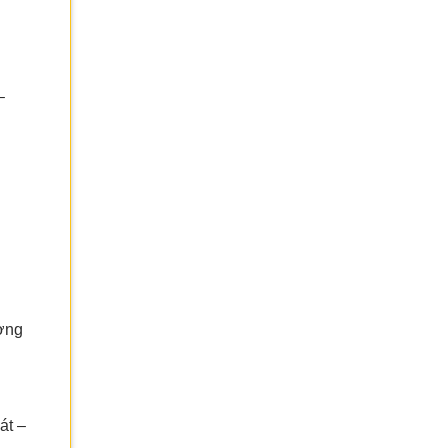
–
ờng
át –