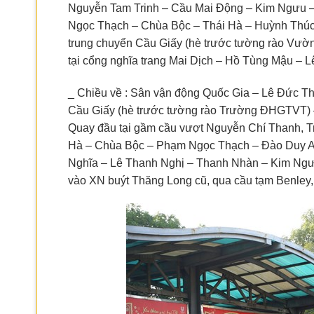
Nguyễn Tam Trinh – Cầu Mai Động – Kim Ngưu –
Ngọc Thạch – Chùa Bộc – Thái Hà – Huỳnh Thúc
trung chuyển Cầu Giấy (hè trước tường rào Vườ
tại cổng nghĩa trang Mai Dịch – Hồ Tùng Mậu – 
_ Chiều về : Sân vận động Quốc Gia – Lê Đức T
Cầu Giấy (hè trước tường rào Trường ĐHGTVT) 
Quay đầu tại gầm cầu vượt Nguyễn Chí Thanh, 
Hà – Chùa Bộc – Phạm Ngọc Thạch – Đào Duy An
Nghĩa – Lê Thanh Nghị – Thanh Nhàn – Kim Ngư
vào XN buýt Thăng Long cũ, qua cầu tạm Benley, 