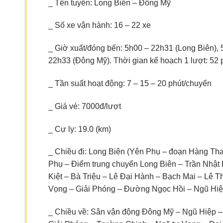
_ Tên tuyến: Long Biên – Đông Mỹ
_ Số xe vận hành: 16 – 22 xe
_ Giờ xuất/đóng bến: 5h00 – 22h31 (Long Biên),
22h33 (Đông Mỹ). Thời gian kế hoạch 1 lượt: 52 
_ Tần suất hoạt động: 7 – 15 – 20 phút/chuyến
_ Giá vé: 7000đ/lượt
_ Cự ly: 19.0 (km)
_ Chiều đi: Long Biên (Yên Phụ – đoạn Hàng Tha
Phụ – Điểm trung chuyển Long Biên – Trần Nhậ
Kiệt – Bà Triệu – Lê Đại Hành – Bạch Mai – Lê 
Vọng – Giải Phóng – Đường Ngọc Hồi – Ngũ Hi
_ Chiều về: Sân vận động Đông Mỹ – Ngũ Hiệp –