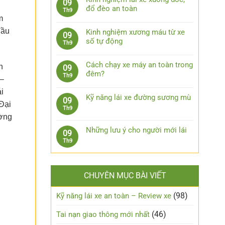
09
lái
bình
bước
đổ đèo an toàn
Th9
xe
luận
xử
m
Không
ô
ở
lý
có
tô
đầu
7
Kinh nghiệm xương máu từ xe
09
khi
bình
khi
phụ
số tự động
Th9
bị
luận
trời
kiện
Không
kẹt
ở
mưa
công
có
chân
Kinh
Cách chạy xe máy an toàn trong
n
09
nghệ
bình
côn
nghiệm
đêm?
Th9
cần
 –
luận
lái
Không
trang
ở
i
xe
có
bị
Kinh
Kỹ năng lái xe đường sương mù
09
xuống
bình
Đại
cho
nghiệm
Không
Th9
dốc,
luận
xe
xương
ường
có
đổ
ở
ô
máu
bình
đèo
Cách
Những lưu ý cho người mới lái
tô
09
từ
luận
an
chạy
Không
Th9
xe
ở
toàn
xe
có
số
Kỹ
máy
bình
tự
năng
an
luận
động
lái
CHUYÊN MỤC BÀI VIẾT
toàn
ở
xe
trong
Những
đường
đêm?
lưu
(98)
Kỹ năng lái xe an toàn – Review xe
sương
ý
mù
cho
(46)
Tai nạn giao thông mới nhất
người