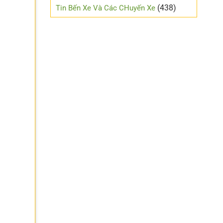
mới
(438)
Tin Bến Xe Và Các CHuyến Xe
lái