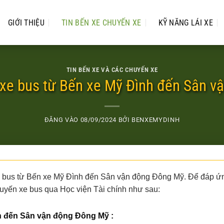
GIỚI THIỆU
TIN BẾN XE CHUYẾN XE
KỸ NĂNG LÁI XE
TIN BẾN XE VÀ CÁC CHUYẾN XE
n xe bus từ Bến xe Mỹ Đình đến Sân 
ĐĂNG VÀO
08/09/2024
BỞI
BENXEMYDINH
xe bus từ Bến xe Mỹ Đình đến Sân vận động Đông Mỹ. Để đáp ứ
tuyến xe bus qua Học viện Tài chính như sau:
h đến Sân vận động Đông Mỹ :