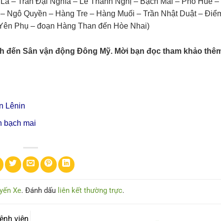
 La – Trần Đại Nghĩa – Lê Thanh Nghị – Bạch Mai – Phố Huế –
 – Ngô Quyền – Hàng Tre – Hàng Muối – Trần Nhật Duật – Điể
(Yên Phụ – đoạn Hàng Than đến Hòe Nhai)
ình đến Sân vận động Đông Mỹ. Mời bạn đọc tham khảo thê
n Lênin
n bạch mai
yến Xe
. Đánh dấu
liên kết thường trực
.
ệnh viện