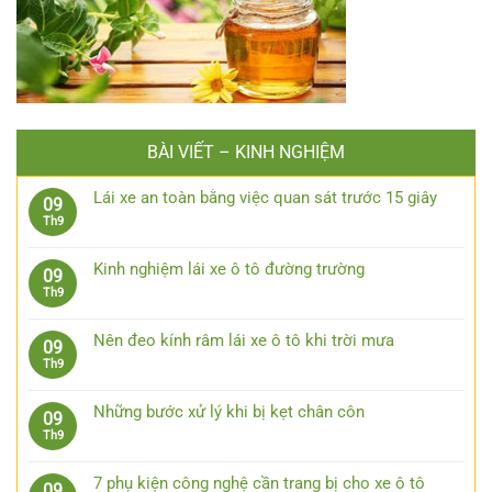
BÀI VIẾT – KINH NGHIỆM
Lái xe an toàn bằng việc quan sát trước 15 giây
09
Không
Th9
có
bình
Kinh nghiệm lái xe ô tô đường trường
09
luận
Không
Th9
ở
có
Lái
bình
xe
Nên đeo kính râm lái xe ô tô khi trời mưa
09
luận
an
Không
Th9
ở
toàn
có
Kinh
bằng
bình
nghiệm
Những bước xử lý khi bị kẹt chân côn
09
việc
luận
lái
Không
Th9
quan
ở
xe
có
sát
Nên
ô
bình
trước
đeo
7 phụ kiện công nghệ cần trang bị cho xe ô tô
09
tô