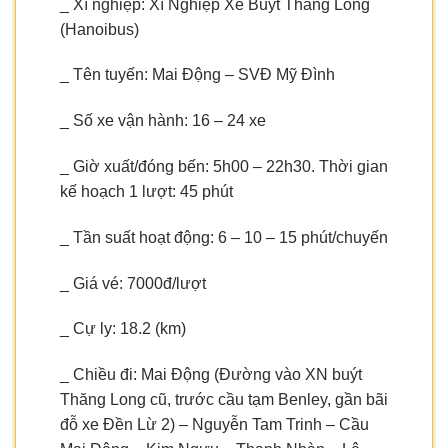
_ Xí nghiệp: Xí Nghiệp Xe Buýt Thăng Long
(Hanoibus)
_ Tên tuyến: Mai Động – SVĐ Mỹ Đình
_ Số xe vận hành: 16 – 24 xe
_ Giờ xuất/đóng bến: 5h00 – 22h30. Thời gian
kế hoạch 1 lượt: 45 phút
_ Tần suất hoạt động: 6 – 10 – 15 phút/chuyến
_ Giá vé: 7000đ/lượt
_ Cự ly: 18.2 (km)
_ Chiều đi: Mai Động (Đường vào XN buýt
Thăng Long cũ, trước cầu tạm Benley, gần bãi
đỗ xe Đền Lừ 2) – Nguyễn Tam Trinh – Cầu