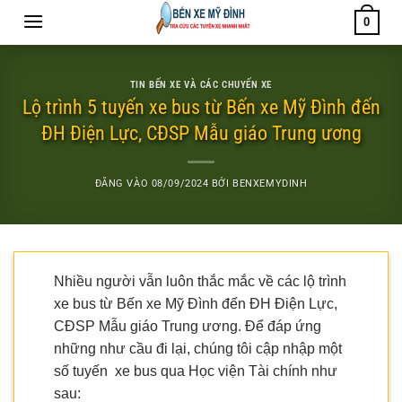
Bỏ
0
qua
nội
dung
TIN BẾN XE VÀ CÁC CHUYẾN XE
Lộ trình 5 tuyến xe bus từ Bến xe Mỹ Đình đến
ĐH Điện Lực, CĐSP Mẫu giáo Trung ương
ĐĂNG VÀO
08/09/2024
BỞI
BENXEMYDINH
Nhiều người vẫn luôn thắc mắc về các lộ trình
xe bus từ Bến xe Mỹ Đình đến ĐH Điện Lực,
CĐSP Mẫu giáo Trung ương. Để đáp ứng
những như cầu đi lại, chúng tôi cập nhập một
số tuyến xe bus qua Học viện Tài chính như
sau: