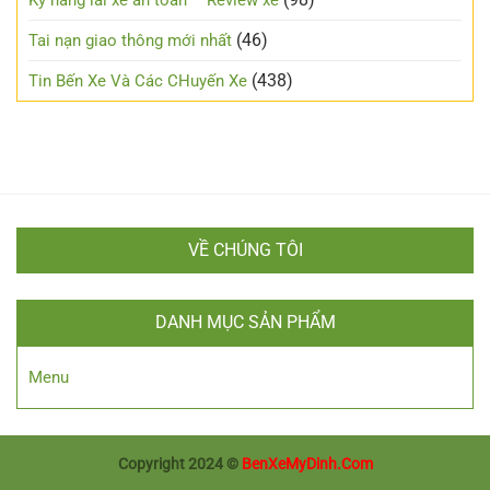
Kỹ năng lái xe an toàn – Review xe
sương
ý
mù
cho
(46)
Tai nạn giao thông mới nhất
người
mới
(438)
Tin Bến Xe Và Các CHuyến Xe
lái
VỀ CHÚNG TÔI
DANH MỤC SẢN PHẨM
Menu
Copyright 2024 ©
BenXeMyDinh.Com