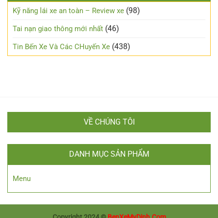
Những
đường
lưu
(98)
Kỹ năng lái xe an toàn – Review xe
sương
ý
mù
cho
(46)
Tai nạn giao thông mới nhất
người
mới
(438)
Tin Bến Xe Và Các CHuyến Xe
lái
VỀ CHÚNG TÔI
DANH MỤC SẢN PHẨM
Menu
Copyright 2024 ©
BenXeMyDinh.Com