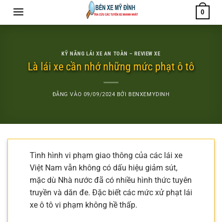
Bỏ
0
qua
nội
dung
KỸ NĂNG LÁI XE AN TOÀN – REVIEW XE
Là lái xe cần nhớ những mức phạt ô tô
ĐĂNG VÀO
09/09/2024
BỞI
BENXEMYDINH
Tình hình vi phạm giao thông của các lái xe
Việt Nam vẫn không có dấu hiệu giảm sút,
mặc dù Nhà nước đã có nhiều hình thức tuyên
truyền và dăn đe. Đặc biết các mức xử phạt lái
xe ô tô vi phạm không hề thấp.