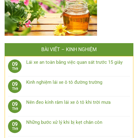
BÀI VIẾT – KINH NGHIỆM
Lái xe an toàn bằng việc quan sát trước 15 giây
09
Không
Th9
có
bình
Kinh nghiệm lái xe ô tô đường trường
09
luận
Không
Th9
ở
có
Lái
bình
xe
Nên đeo kính râm lái xe ô tô khi trời mưa
09
luận
an
Không
Th9
ở
toàn
có
Kinh
bằng
bình
nghiệm
Những bước xử lý khi bị kẹt chân côn
09
việc
luận
lái
Không
Th9
quan
ở
xe
có
sát
Nên