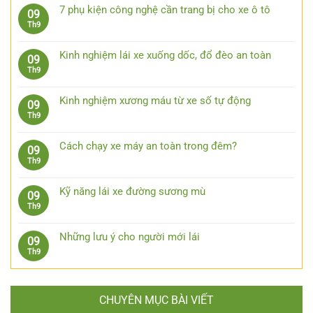
ô
bình
trước
đeo
7 phụ kiện công nghệ cần trang bị cho xe ô tô
09
tô
luận
15
kính
Không
Th9
đường
ở
giây
râm
có
trường
Những
lái
bình
bước
Kinh nghiệm lái xe xuống dốc, đổ đèo an toàn
09
xe
luận
xử
Không
Th9
ô
ở
lý
có
tô
7
khi
bình
khi
phụ
Kinh nghiệm xương máu từ xe số tự động
09
bị
luận
trời
kiện
Không
Th9
kẹt
ở
mưa
công
có
chân
Kinh
nghệ
bình
côn
nghiệm
Cách chạy xe máy an toàn trong đêm?
09
cần
luận
lái
Không
Th9
trang
ở
xe
có
bị
Kinh
xuống
bình
cho
nghiệm
Kỹ năng lái xe đường sương mù
09
dốc,
luận
xe
xương
Không
Th9
đổ
ở
ô
máu
có
đèo
Cách
tô
từ
bình
an
chạy
Những lưu ý cho người mới lái
09
xe
luận
toàn
xe
Không
Th9
số
ở
máy
có
tự
Kỹ
an
bình
động
năng
toàn
luận
lái
trong
CHUYÊN MỤC BÀI VIẾT
ở
xe
đêm?