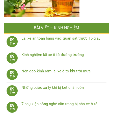
BÀI VIẾT – KINH NGHIỆM
Lái xe an toàn bằng việc quan sát trước 15 giây
09
Không
Th9
có
bình
Kinh nghiệm lái xe ô tô đường trường
09
luận
Không
Th9
ở
có
Lái
bình
xe
Nên đeo kính râm lái xe ô tô khi trời mưa
09
luận
an
Không
Th9
ở
toàn
có
Kinh
bằng
bình
nghiệm
Những bước xử lý khi bị kẹt chân côn
09
việc
luận
lái
Không
Th9
quan
ở
xe
có
sát
Nên
ô
bình
trước
đeo
7 phụ kiện công nghệ cần trang bị cho xe ô tô
09
tô
luận
15
kính
Không
Th9
đường
ở
giây
râm