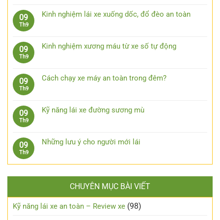
có
trường
Những
lái
bình
bước
Kinh nghiệm lái xe xuống dốc, đổ đèo an toàn
09
xe
luận
xử
Không
Th9
ô
ở
lý
có
tô
7
khi
bình
khi
phụ
Kinh nghiệm xương máu từ xe số tự động
09
bị
luận
trời
kiện
Không
Th9
kẹt
ở
mưa
công
có
chân
Kinh
nghệ
bình
côn
nghiệm
Cách chạy xe máy an toàn trong đêm?
09
cần
luận
lái
Không
Th9
trang
ở
xe
có
bị
Kinh
xuống
bình
cho
nghiệm
Kỹ năng lái xe đường sương mù
09
dốc,
luận
xe
xương
Không
Th9
đổ
ở
ô
máu
có
đèo
Cách
tô
từ
bình
an
chạy
Những lưu ý cho người mới lái
09
xe
luận
toàn
xe
Không
Th9
số
ở
máy
có
tự
Kỹ
an
bình
động
năng
toàn
luận
lái
trong
CHUYÊN MỤC BÀI VIẾT
ở
xe
đêm?
Những
đường
lưu
(98)
Kỹ năng lái xe an toàn – Review xe
sương
ý
mù