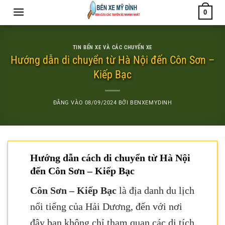
Bỏ
0
qua
nội
dung
TIN BẾN XE VÀ CÁC CHUYẾN XE
Hướng dẫn di chuyển từ Hà Nội đến Côn Sơn –
Kiếp Bạc
ĐĂNG VÀO
08/09/2024
BỞI
BENXEMYDINH
Hướng dẫn cách di chuyển từ Hà Nội
đến Côn Sơn – Kiếp Bạc
Côn Sơn – Kiếp Bạc
là địa danh du lịch
nổi tiếng của Hải Dương, đến với nơi
đây bạn không chỉ tham quan các di tích