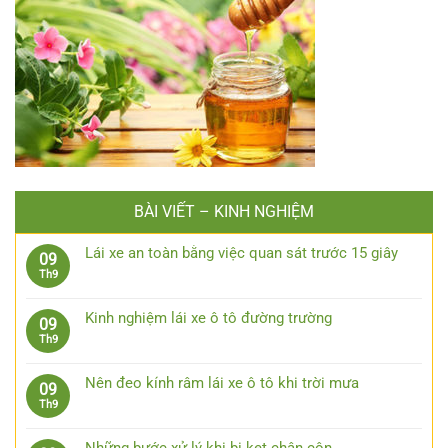
BÀI VIẾT – KINH NGHIỆM
Lái xe an toàn bằng việc quan sát trước 15 giây
09
Không
Th9
có
bình
Kinh nghiệm lái xe ô tô đường trường
09
luận
Không
Th9
ở
có
Lái
bình
xe
Nên đeo kính râm lái xe ô tô khi trời mưa
09
luận
an
Không
Th9
ở
toàn
có
Kinh
bằng
bình