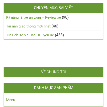
bình
động
năng
toàn
luận
lái
trong
CHUYÊN MỤC BÀI VIẾT
ở
xe
đêm?
Những
đường
lưu
(98)
Kỹ năng lái xe an toàn – Review xe
sương
ý
mù
cho
(46)
Tai nạn giao thông mới nhất
người
mới
(438)
Tin Bến Xe Và Các CHuyến Xe
lái
VỀ CHÚNG TÔI
DANH MỤC SẢN PHẨM
Menu