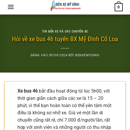
Bỏ
0
qua
nội
dung
TIN BẾN XE VÀ CÁC CHUYẾN XE
Hỏi về xe bus 46 tuyến BX Mỹ Đình Cổ Loa
ĐĂNG VÀO
09/09/2024
BỞI
BENXEMYDINH
Xe bus 46
bắt đầu hoạt động từ lúc 5h00, với
thời gian giãn cách giữa các xe là 15 – 20
phút, vì thế bạn hoàn toàn có thể yên tâm một
điều là không sợ nhỡ xe. Giá vé một lần di
chuyển cũng rất rẻ, chỉ 7.000 đ/người/lần, rất
hợp với sinh viên và những người có thu nhập