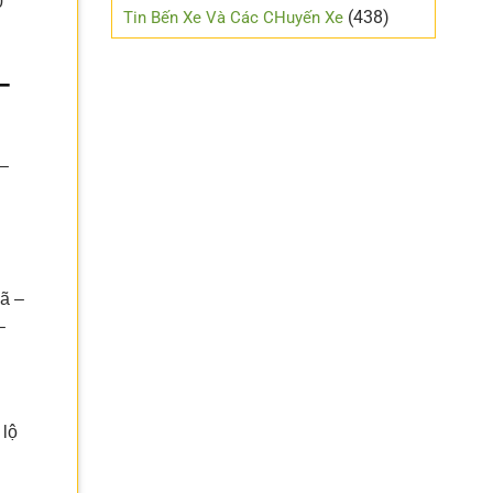
0
mới
(438)
Tin Bến Xe Và Các CHuyến Xe
lái
–
 –
ã –
–
 lộ