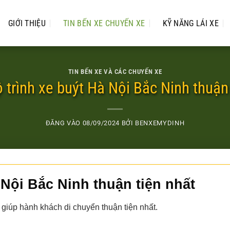
GIỚI THIỆU
TIN BẾN XE CHUYẾN XE
KỸ NĂNG LÁI XE
TIN BẾN XE VÀ CÁC CHUYẾN XE
lộ trình xe buýt Hà Nội Bắc Ninh thuận
ĐĂNG VÀO
08/09/2024
BỞI
BENXEMYDINH
à Nội Bắc Ninh thuận tiện nhất
y giúp hành khách di chuyển thuận tiện nhất.