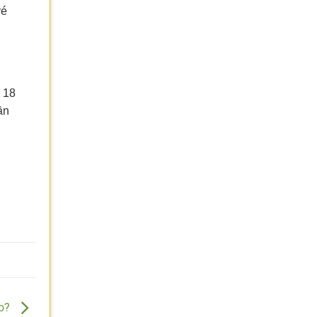
vé
 18
ần
ào?