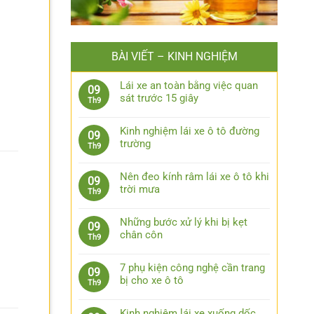
BÀI VIẾT – KINH NGHIỆM
Lái xe an toàn bằng việc quan
09
sát trước 15 giây
Th9
Không
có
Kinh nghiệm lái xe ô tô đường
09
bình
trường
Th9
luận
Không
ở
có
Lái
Nên đeo kính râm lái xe ô tô khi
09
bình
xe
trời mưa
Th9
luận
an
Không
ở
toàn
có
Kinh
Những bước xử lý khi bị kẹt
09
bằng
bình
nghiệm
chân côn
Th9
việc
luận
lái
Không
quan
ở
xe
có
sát
Nên
7 phụ kiện công nghệ cần trang
09
ô
bình
trước
đeo
bị cho xe ô tô
Th9
tô
luận
15
kính
Không
đường
ở
giây
râm
có
trường
Những
Kinh nghiệm lái xe xuống dốc,