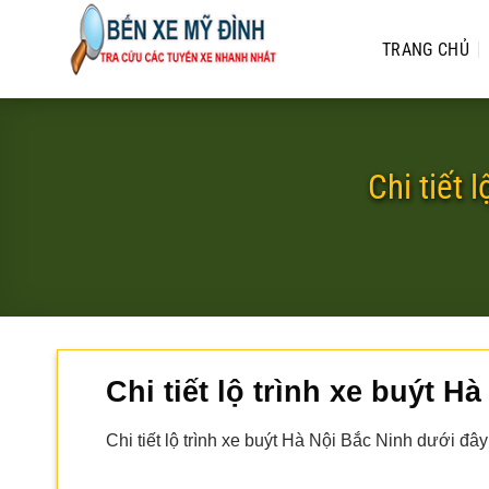
Bỏ
qua
TRANG CHỦ
nội
dung
Chi tiết 
Chi tiết lộ trình xe buýt H
Chi tiết lộ trình xe buýt Hà Nội Bắc Ninh dưới đâ