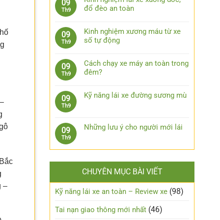
09
lái
bình
bước
đổ đèo an toàn
Th9
xe
luận
xử
Không
ô
ở
lý
có
tô
7
Kinh nghiệm xương máu từ xe
phố
09
khi
bình
khi
phụ
số tự động
Th9
bị
ng
luận
trời
kiện
Không
kẹt
ở
mưa
công
có
chân
Kinh
Cách chạy xe máy an toàn trong
09
nghệ
bình
côn
nghiệm
đêm?
Th9
cần
luận
lái
Không
trang
ở
xe
có
bị
Kinh
Kỹ năng lái xe đường sương mù
09
xuống
bình
 –
cho
nghiệm
Không
Th9
dốc,
luận
xe
xương
g
có
đổ
ở
ô
máu
bình
đèo
Ngô
Cách
Những lưu ý cho người mới lái
tô
09
từ
luận
an
chạy
Không
Th9
xe
ở
toàn
xe
có
số
Kỹ
máy
bình
tự
năng
 Bắc
an
luận
động
lái
CHUYÊN MỤC BÀI VIẾT
toàn
ở
g
xe
trong
Những
đường
 –
đêm?
lưu
(98)
Kỹ năng lái xe an toàn – Review xe
sương
ý
mù
cho
(46)
Tai nạn giao thông mới nhất
người