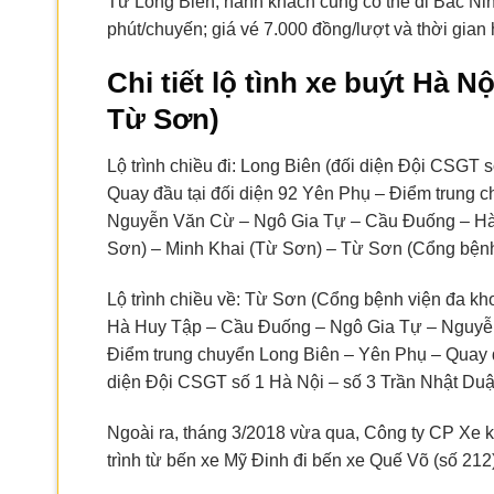
Từ Long Biên, hành khách cũng có thể đi Bắc Nin
phút/chuyến; giá vé 7.000 đồng/lượt và thời gian
Chi tiết lộ tình xe buýt Hà 
Từ Sơn)
Lộ trình chiều đi: Long Biên (đối diện Đội CSGT 
Quay đầu tại đối diện 92 Yên Phụ – Điểm trung
Nguyễn Văn Cừ – Ngô Gia Tự – Cầu Đuống – Hà 
Sơn) – Minh Khai (Từ Sơn) – Từ Sơn (Cổng bện
Lộ trình chiều về: Từ Sơn (Cổng bệnh viện đa k
Hà Huy Tập – Cầu Đuống – Ngô Gia Tự – Nguyễ
Điểm trung chuyển Long Biên – Yên Phụ – Quay đ
diện Đội CSGT số 1 Hà Nội – số 3 Trần Nhật Duật
Ngoài ra, tháng 3/2018 vừa qua, Công ty CP Xe k
trình từ bến xe Mỹ Đinh đi bến xe Quế Võ (số 212)