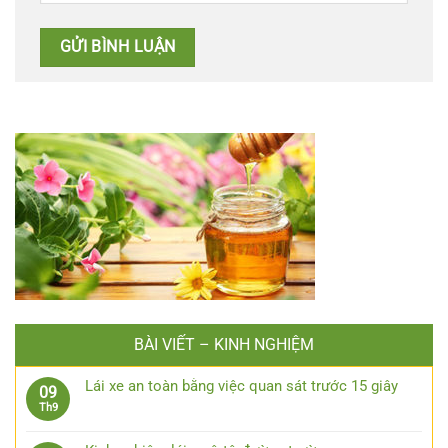
BÀI VIẾT – KINH NGHIỆM
Lái xe an toàn bằng việc quan sát trước 15 giây
09
Không
Th9
có
bình