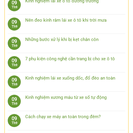
Kinh nghiệm lái xe ô tô đường trường
09
luận
Không
Th9
ở
có
Lái
bình
xe
Nên đeo kính râm lái xe ô tô khi trời mưa
09
luận
an
Không
Th9
ở
toàn
có
Kinh
bằng
bình
nghiệm
Những bước xử lý khi bị kẹt chân côn
09
việc
luận
lái
Không
Th9
quan
ở
xe
có
sát
Nên
ô
bình
trước
đeo
7 phụ kiện công nghệ cần trang bị cho xe ô tô
09
tô
luận
15
kính
Không
Th9
đường
ở
giây
râm
có
trường
Những
lái
bình
bước
Kinh nghiệm lái xe xuống dốc, đổ đèo an toàn
09
xe
luận
xử
Không
Th9
ô
ở
lý
có
tô
7
khi
bình
khi
phụ
Kinh nghiệm xương máu từ xe số tự động
09
bị
luận
trời
kiện
Không
Th9
kẹt
ở
mưa
công
có
chân
Kinh
nghệ
bình
côn
nghiệm
Cách chạy xe máy an toàn trong đêm?
09
cần
luận
lái
Không
Th9
trang
ở
xe
có
bị
Kinh
xuống