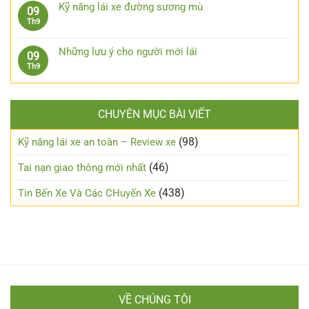
bình
cho
nghiệm
Kỹ năng lái xe đường sương mù
09
dốc,
luận
xe
xương
Không
Th9
đổ
ở
ô
máu
có
đèo
Cách
tô
từ
bình
an
chạy
Những lưu ý cho người mới lái
09
xe
luận
toàn
xe
Không
Th9
số
ở
máy
có
tự
Kỹ
an
bình
động
năng
toàn
luận
lái
trong
CHUYÊN MỤC BÀI VIẾT
ở
xe
đêm?
Những
đường
lưu
(98)
Kỹ năng lái xe an toàn – Review xe
sương
ý
mù
cho
(46)
Tai nạn giao thông mới nhất
người
mới
(438)
Tin Bến Xe Và Các CHuyến Xe
lái
VỀ CHÚNG TÔI