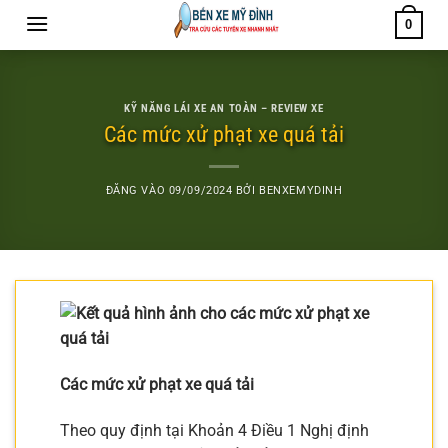
Bỏ
0
qua
nội
dung
KỸ NĂNG LÁI XE AN TOÀN – REVIEW XE
Các mức xử phạt xe quá tải
ĐĂNG VÀO
09/09/2024
BỞI
BENXEMYDINH
Các mức xử phạt xe quá tải
Theo quy định tại Khoản 4 Điều 1 Nghị định