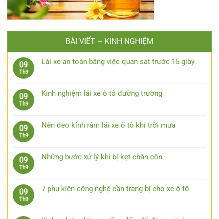
BÀI VIẾT – KINH NGHIỆM
Lái xe an toàn bằng việc quan sát trước 15 giây
09
Không
Th9
có
bình
Kinh nghiệm lái xe ô tô đường trường
09
luận
Không
Th9
ở
có
Lái
bình
xe
Nên đeo kính râm lái xe ô tô khi trời mưa
09
luận
an
Không
Th9
ở
toàn
có
Kinh
bằng
bình
nghiệm
Những bước xử lý khi bị kẹt chân côn
09
việc
luận
lái
Không
Th9
quan
ở
xe
có
sát
Nên
ô
bình
trước
đeo
7 phụ kiện công nghệ cần trang bị cho xe ô tô
09
tô
luận
15
kính
Không
Th9
đường
ở
giây
râm
có
trường
Những
lái
bình