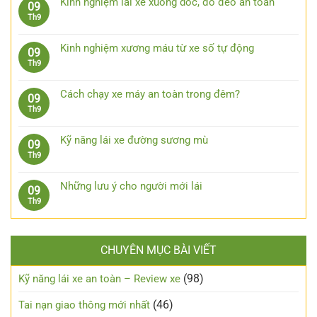
bước
Kinh nghiệm lái xe xuống dốc, đổ đèo an toàn
09
xe
luận
xử
Không
Th9
ô
ở
lý
có
tô
7
khi
bình
khi
phụ
Kinh nghiệm xương máu từ xe số tự động
09
bị
luận
trời
kiện
Không
Th9
kẹt
ở
mưa
công
có
chân
Kinh
nghệ
bình
côn
nghiệm
Cách chạy xe máy an toàn trong đêm?
09
cần
luận
lái
Không
Th9
trang
ở
xe
có
bị
Kinh
xuống
bình
cho
nghiệm
Kỹ năng lái xe đường sương mù
09
dốc,
luận
xe
xương
Không
Th9
đổ
ở
ô
máu
có
đèo
Cách
tô
từ
bình
an
chạy
Những lưu ý cho người mới lái
09
xe
luận
toàn
xe
Không
Th9
số
ở
máy
có
tự
Kỹ
an
bình
động
năng
toàn
luận
lái
trong
CHUYÊN MỤC BÀI VIẾT
ở
xe
đêm?
Những
đường
lưu
(98)
Kỹ năng lái xe an toàn – Review xe
sương
ý
mù
cho
(46)
Tai nạn giao thông mới nhất
người