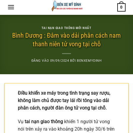
Bỏ
0
qua
nội
dung
TAI NẠN GIAO THÔNG MỚI NHẤT
Bình Dương : Đâm vào dải phân cách nam
thanh niên tử vong tại chỗ
ĐĂNG VÀO
09/09/2024
BỞI
BENXEMYDINH
Điều khiển xe máy trong tình trạng say rượu,
không làm chủ được tay lái rồi tông vào dải
phân cách, người đàn ông tử vong tại chỗ.
Vụ
tai nạn giao thông
khiến 1 người tử vong
nói trên xảy ra vào khoảng 20h ngày 30/6 trên