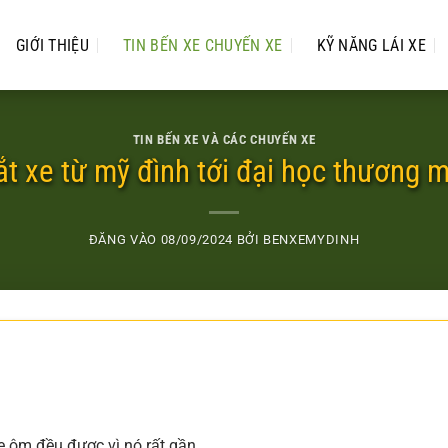
GIỚI THIỆU
TIN BẾN XE CHUYẾN XE
KỸ NĂNG LÁI XE
TIN BẾN XE VÀ CÁC CHUYẾN XE
ắt xe từ mỹ đình tới đại học thương m
ĐĂNG VÀO
08/09/2024
BỞI
BENXEMYDINH
e ôm đều được vì nó rất gần.