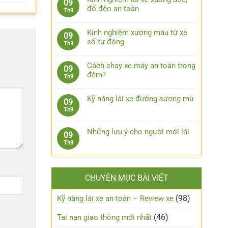
09
lái
bình
bước
đổ đèo an toàn
Th9
xe
luận
xử
Không
ô
ở
lý
có
tô
7
Kinh nghiệm xương máu từ xe
09
khi
bình
khi
phụ
số tự động
Th9
bị
luận
trời
kiện
Không
kẹt
ở
mưa
công
có
chân
Kinh
Cách chạy xe máy an toàn trong
09
nghệ
bình
côn
nghiệm
đêm?
Th9
cần
luận
lái
Không
trang
ở
xe
có
bị
Kinh
Kỹ năng lái xe đường sương mù
09
xuống
bình
cho
nghiệm
Không
Th9
dốc,
luận
xe
xương
có
đổ
ở
ô
máu
bình
đèo
Cách
Những lưu ý cho người mới lái
tô
09
từ
luận
an
chạy
Không
Th9
xe
ở
toàn
xe
có
số
Kỹ
máy
bình
tự
năng
an
luận
động
lái
CHUYÊN MỤC BÀI VIẾT
toàn
ở
xe
trong
Những
đường
đêm?
lưu
(98)
Kỹ năng lái xe an toàn – Review xe
sương
ý
mù
cho
(46)
Tai nạn giao thông mới nhất
người