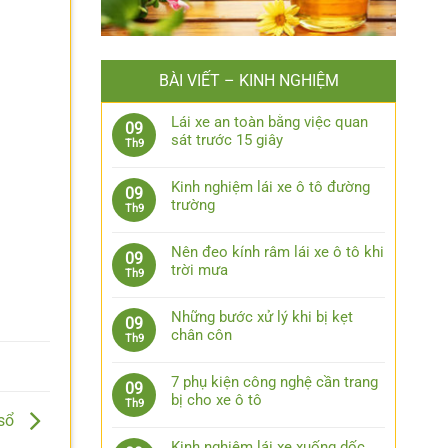
BÀI VIẾT – KINH NGHIỆM
Lái xe an toàn bằng việc quan
09
sát trước 15 giây
Th9
Không
có
Kinh nghiệm lái xe ô tô đường
09
bình
trường
Th9
luận
Không
ở
có
Lái
Nên đeo kính râm lái xe ô tô khi
09
bình
xe
trời mưa
Th9
luận
an
Không
ở
toàn
có
Kinh
Những bước xử lý khi bị kẹt
09
bằng
bình
nghiệm
chân côn
Th9
việc
luận
lái
Không
quan
ở
xe
có
sát
Nên
7 phụ kiện công nghệ cần trang
09
ô
bình
trước
đeo
bị cho xe ô tô
Th9
tô
luận
15
kính
 sổ
Không
đường
ở
giây
râm
có
trường
Những
Kinh nghiệm lái xe xuống dốc,