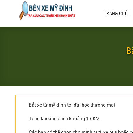
Bỏ
qua
TRANG CHỦ
nội
dung
B
Bắt xe từ mỹ đình tới đại học thương mại
Tổng khoảng cách khoảng 1.6KM .
Các bạn có thể chọn cho mình taxi, xe bus hoặc x